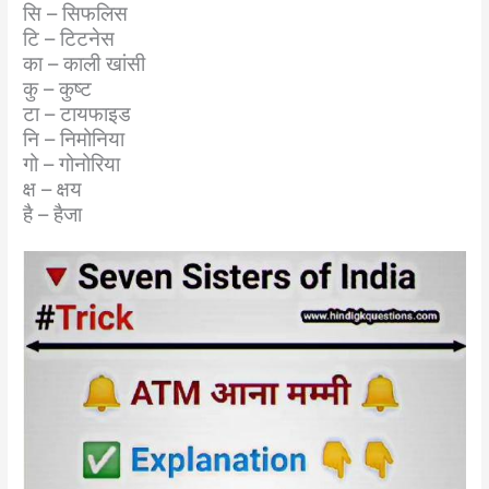
सि – सिफलिस
टि – टिटनेस
का – काली खांसी
कु – कुष्ट
टा – टायफाइड
नि – निमोनिया
गो – गोनोरिया
क्ष – क्षय
है – हैजा