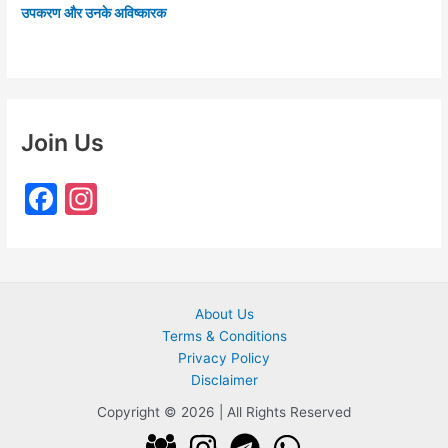
उपकरण और उनके अविष्कारक
Join Us
F
In
a
st
c
a
e
gr
About Us
b
a
Terms & Conditions
o
m
Privacy Policy
o
Disclaimer
k
Copyright © 2026 | All Rights Reserved