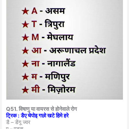
Q51. विषाणु या वायरस से होनेवाले रोग
ट्रिक : डैए चेपोइ गछो खटे हिमे हरे
डै – डेंगू ज्वर
ए – एड्स