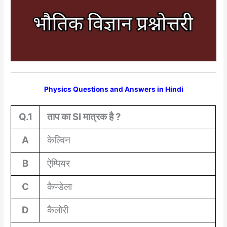
Physics Questions and Answers in Hindi
Q.1
ताप का SI मात्रक है ?
A
केल्विन
B
ऐम्पियर
C
कैण्डेला
D
कैलोरी