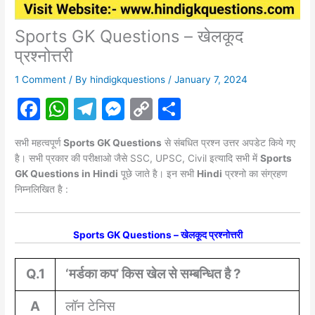
Sports GK Questions – खेलकूद
प्रश्नोत्तरी
1 Comment
/ By
hindigkquestions
/
January 7, 2024
F
W
T
M
C
S
a
h
el
e
o
h
सभी महत्वपूर्ण
Sports
GK Questions
से संबधित प्रश्न उत्तर अपडेट किये गए
c
at
e
s
p
ar
है। सभी प्रकार की परीक्षाओ जैसे SSC, UPSC, Civil इत्यादि सभी में
Sports
e
s
gr
s
y
e
GK Questions in Hindi
पूछे जाते है। इन सभी
Hindi
प्रश्नो का संग्रहण
निम्नलिखित है :
b
A
a
e
Li
o
p
m
n
n
Sports GK Questions – खेलकूद प्रश्नोत्तरी
o
p
g
k
k
er
Q.1
‘मर्डका कप’ किस खेल से सम्बन्धित है ?
A
लॉन टेनिस