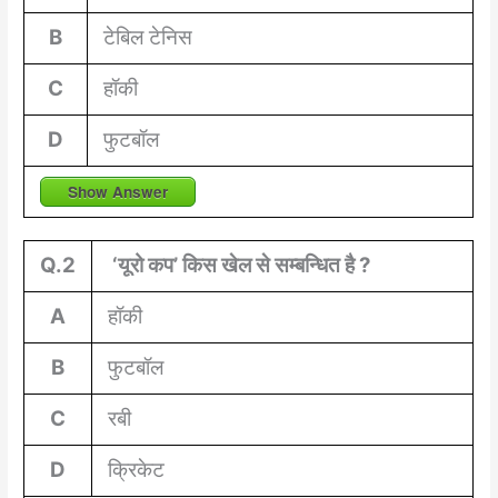
B
टेबिल टेनिस
C
हॉकी
D
फुटबॉल
Show Answer
Q.2
‘यूरो कप’ किस खेल से सम्बन्धित है ?
A
हॉकी
B
फुटबॉल
C
रबी
D
क्रिकेट