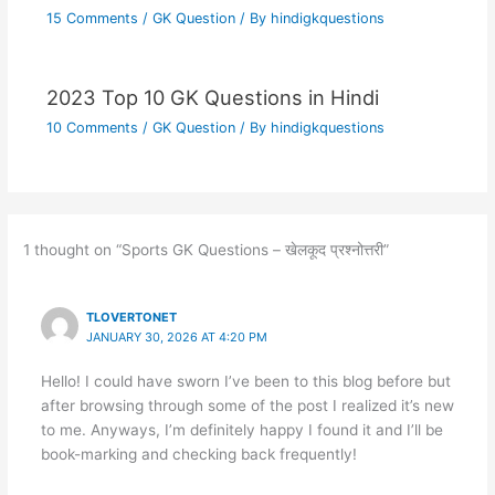
15 Comments
/
GK Question
/ By
hindigkquestions
2023 Top 10 GK Questions in Hindi
10 Comments
/
GK Question
/ By
hindigkquestions
1 thought on “Sports GK Questions – खेलकूद प्रश्नोत्तरी”
TLOVERTONET
JANUARY 30, 2026 AT 4:20 PM
Hello! I could have sworn I’ve been to this blog before but
after browsing through some of the post I realized it’s new
to me. Anyways, I’m definitely happy I found it and I’ll be
book-marking and checking back frequently!