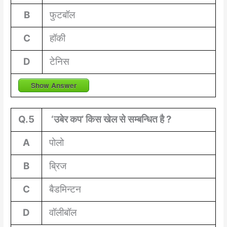
B
फुटबॉल
C
हॉकी
D
टेनिस
Show Answer
Q.5
‘उबेर कप’ किस खेल से सम्बन्धित है ?
A
पोलो
B
ब्रिज
C
बैडमिन्टन
D
वॉलीबॉल