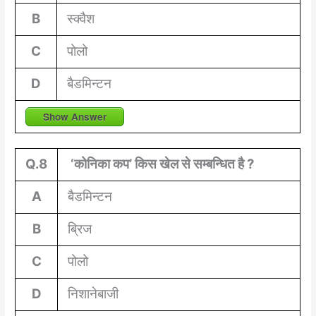
B
स्क्वैश
C
पोलो
D
बैडमिन्टन
Show Answer
Q.8
‘कोनिका कप’ किस खेल से सम्बन्धित है ?
A
बैडमिन्टन
B
ब्रिज
C
पोलो
D
निशानेबाजी