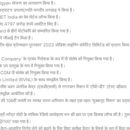
vi Vigyan योजना का अनावरण किया है।
उद्घाटन उपराष्ट्रपति जगदीप धनखड़ ने किया है।
NET India का वेब पोर्टल लॉन्च किया है।
के लिए 4797 करोड़ रुपये आवंटित किए हैं।
d से हीरो मोटोकॉर्प को सम्मानित किया गया है।
’ को जीआई टैग मिला है।
ष्ट्रीय खेल प्रोत्साहन पुरस्कार’ 2023 ओडिशा माइनिंग कॉर्पोरेट लिमिटेड को प्रदान किया
mpany’ के प्रबंध निदेशक के रूप में पी संतोष को नियुक्त किया गया है।
े उप प्रमुख के रूप में नियुक्त किया गया है।
े CGM पी संतोष को नियुक्त किया गया है।
m Limited (RVNL) के साथ समझौता किया है।
ं सतीश धवन अंतरिक्ष केंद्र (एसडीएससी) से गगनयान मिशन में ‘टीवी-डी1’ (टेस्ट व्हीकल
तापूर्वक आयोजित की है।
्मिस की 106वीं जयंती पर स्वच्छ भारत अभियान के तहत एक पहल ‘मुक्कनूर मिशन’ का उद्
ंत्री नरेंद्र मोदी के मासिक रेडियो कार्यक्रम मन की बात पर एक किताब लॉन्च की है। पुस
ात@100’ रखा गया है।
डेटा-आधारित निर्णय लेने को बढ़ाने के लिए विद्या समीक्षा केंद्र के हिस्से के रूप में विद्या सम