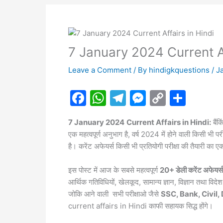
7 January 2024 Current Af
Leave a Comment
/ By
hindigkquestions
/
J
F
W
T
M
C
S
a
h
el
e
o
h
7 January 2024
Current Affairs in Hindi:
बैंक
c
at
e
s
p
ar
एक महत्वपूर्ण अनुभाग है, वर्ष 2024 में होने वाली किसी भ
e
s
gr
s
y
e
है। करेंट अफेयर्स किसी भी प्रतियोगी परीक्षा की तैयारी का
b
A
a
e
Li
इस पोस्ट में आज के सबसे महत्वपूर्ण
20+ डेली करेंट अफेयर्स
o
p
m
n
n
आर्थिक गतिविधियों, खेलकूद, सामान्य ज्ञान, विज्ञान तथा विद
o
p
g
k
जोकि आने वाली सभी परीक्षाओ जैसे
SSC, Bank, Civil,
k
er
current affairs in Hindi काफी सहायक सिद्ध होंगे।