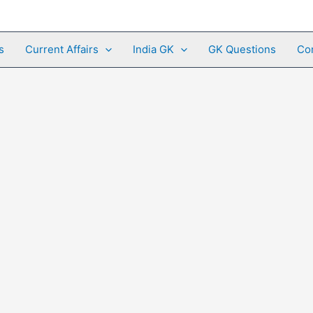
s
Current Affairs
India GK
GK Questions
Co