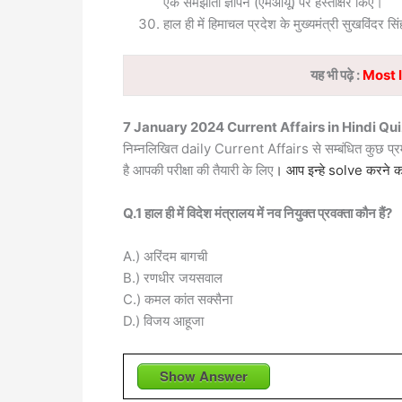
एक समझौता ज्ञापन (एमओयू) पर हस्ताक्षर किए।
हाल ही में हिमाचल प्रदेश के मुख्यमंत्री सुखविंदर 
यह भी पढ़े :
Most 
7 January
2024
Current Affairs in Hindi Qu
निम्नलिखित daily Current Affairs से सम्बंधित कुछ प
है आपकी परीक्षा की तैयारी के लिए
। आप इन्हे solve करने का
Q.1 हाल ही में विदेश मंत्रालय में नव नियुक्त प्रवक्ता कौन हैं?
A.) अरिंदम बागची
B.) रणधीर जयसवाल
C.) कमल कांत सक्सैना
D.) विजय आहूजा
Show Answer