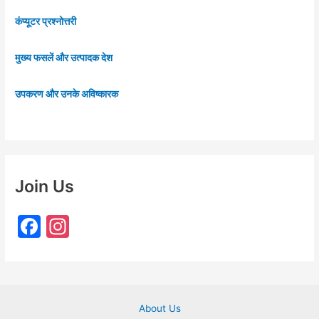
कंप्यूटर प्रश्नोत्तरी
मुख्य फसलें और उत्पादक देश
उपकरण और उनके अविष्कारक
Join Us
F
In
a
st
c
a
e
gr
About Us
b
a