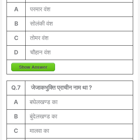
A
परमार वंश
B
सोलंकी वंश
C
तोमर वंश
D
चौहान वंश
Show Answer
Q.7
जेजाकभुक्ति प्राचीन नाम था ?
A
बघेलखण्ड का
B
बुंदेलखण्ड का
C
मालवा का