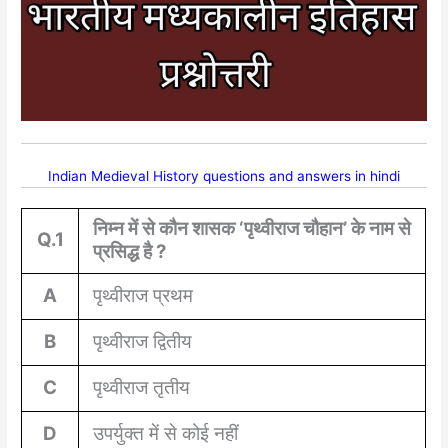
Indian Medieval History questions and answers in hindi
निम्न में से कौन शासक ‘पृथ्वीराज चौहान’ के नाम से
Q.1
प्रसिद्ध है ?
A
पृथ्वीराज प्रथम
B
पृथ्वीराज द्वितीय
C
पृथ्वीराज तृतीय
D
उपर्युक्त में से कोई नहीं