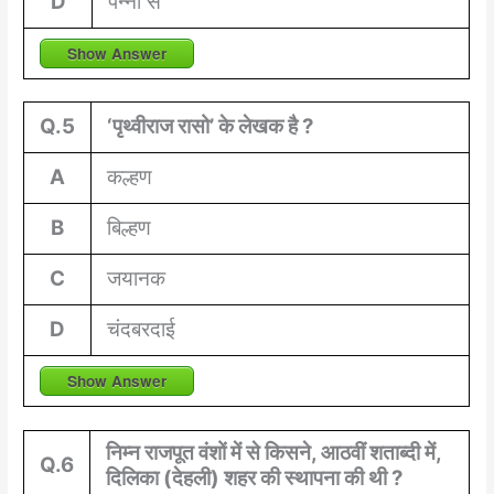
D
पन्ना से
Show Answer
Q.5
‘पृथ्वीराज रासो’ के लेखक है ?
A
कल्हण
B
बिल्हण
C
जयानक
D
चंदबरदाई
Show Answer
निम्न राजपूत वंशों में से किसने, आठवीं शताब्दी में,
Q.6
दिलिका (देहली) शहर की स्थापना की थी ?