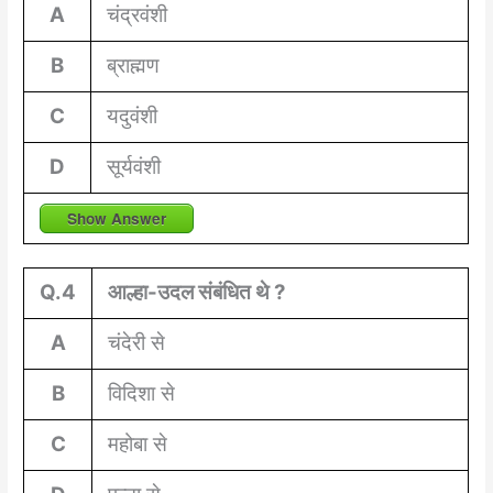
A
चंद्रवंशी
B
ब्राह्मण
C
यदुवंशी
D
सूर्यवंशी
Show Answer
Q.4
आल्हा-उदल संबंधित थे ?
A
चंदेरी से
B
विदिशा से
C
महोबा से