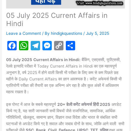
05 July 2025 Current Affairs in
Hindi
Leave a Comment
/ By
hindigkquestions
/
July 5, 2025
F
W
T
M
C
S
a
h
el
e
o
h
05 July 2025
Current Affairs in Hindi:
बैंकिंग, एसएससी, यूपीएससी,
c
at
e
s
p
ar
रेलवे इत्यादि परीक्षा में Today Current Affairs in Hindi का एक महत्वपूर्ण
e
s
gr
s
y
e
अनुभाग है, वर्ष 2025 में होने वाली किसी भी परीक्षा के लिए कम से कम पिछले छह
महीने के Daily Current Affairs का ज्ञान आवश्यक है। करेंट अफेयर्स किसी भी
b
A
a
e
Li
प्रतियोगी परीक्षा की तैयारी का एक अभिन्न अंग रहा है और कुल अंकों में अधिकतम
o
p
m
n
n
महत्व रखता है।
o
p
g
k
इस पोस्ट में आज के सबसे महत्वपूर्ण
20+ डेली करेंट अफेयर्स
हिंदी 2025
अपडेट
k
er
किये गए है, यह सारी जानकारी सभी विषयों जैसे राजनितिक, सामाजिक, आर्थिक
गतिविधियों, खेलकूद, सामान्य ज्ञान, विज्ञान तथा विदेश और भारत से संबधित सभी
घटनाओं से अपडेट किये गए है सवाल और जबाब दोनों के साथ, जोकि आने वाली सभी
परीक्षाओ जैसे
SSC, Bank, Civil, Defence, UPSC, TET, पुलिस
तथा अन्य