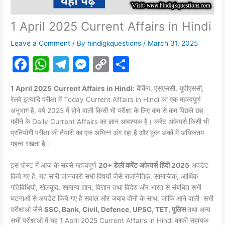
1 April 2025 Current Affairs in Hindi
Leave a Comment
/ By
hindigkquestions
/
March 31, 2025
F
W
T
M
C
S
a
h
el
e
o
h
1 April 2025
Current Affairs in Hindi:
बैंकिंग, एसएससी, यूपीएससी,
c
at
e
s
p
ar
रेलवे इत्यादि परीक्षा में Today Current Affairs in Hindi का एक महत्वपूर्ण
e
s
gr
s
y
e
अनुभाग है, वर्ष 2025 में होने वाली किसी भी परीक्षा के लिए कम से कम पिछले छह
महीने के Daily Current Affairs का ज्ञान आवश्यक है। करेंट अफेयर्स किसी भी
b
A
a
e
Li
प्रतियोगी परीक्षा की तैयारी का एक अभिन्न अंग रहा है और कुल अंकों में अधिकतम
o
p
m
n
n
महत्व रखता है।
o
p
g
k
इस पोस्ट में आज के सबसे महत्वपूर्ण
20+ डेली करेंट अफेयर्स
हिंदी 2025
अपडेट
k
er
किये गए है, यह सारी जानकारी सभी विषयों जैसे राजनितिक, सामाजिक, आर्थिक
गतिविधियों, खेलकूद, सामान्य ज्ञान, विज्ञान तथा विदेश और भारत से संबधित सभी
घटनाओं से अपडेट किये गए है सवाल और जबाब दोनों के साथ, जोकि आने वाली सभी
परीक्षाओ जैसे
SSC, Bank, Civil, Defence, UPSC, TET, पुलिस
तथा अन्य
सभी परीक्षाओ में यह 1 April 2025 Current Affairs in Hindi काफी सहायक