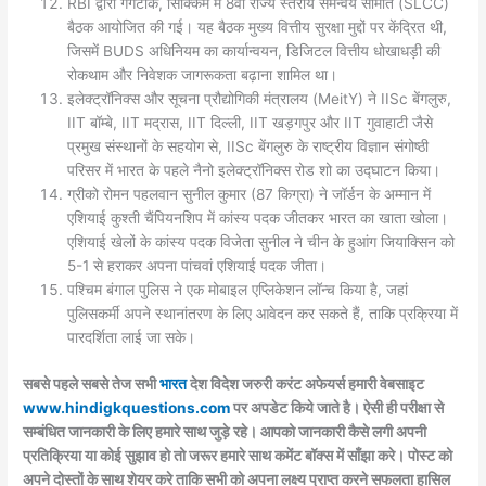
RBI द्वारा गंगटोक, सिक्किम में 8वीं राज्य स्तरीय समन्वय समिति (SLCC)
बैठक आयोजित की गई। यह बैठक मुख्य वित्तीय सुरक्षा मुद्दों पर केंद्रित थी,
जिसमें BUDS अधिनियम का कार्यान्वयन, डिजिटल वित्तीय धोखाधड़ी की
रोकथाम और निवेशक जागरूकता बढ़ाना शामिल था।
इलेक्ट्रॉनिक्स और सूचना प्रौद्योगिकी मंत्रालय (MeitY) ने IISc बेंगलुरु,
IIT बॉम्बे, IIT मद्रास, IIT दिल्ली, IIT खड़गपुर और IIT गुवाहाटी जैसे
प्रमुख संस्थानों के सहयोग से, IISc बेंगलुरु के राष्ट्रीय विज्ञान संगोष्ठी
परिसर में भारत के पहले नैनो इलेक्ट्रॉनिक्स रोड शो का उद्घाटन किया।
ग्रीको रोमन पहलवान सुनील कुमार (87 किग्रा) ने जॉर्डन के अम्मान में
एशियाई कुश्ती चैंपियनशिप में कांस्य पदक जीतकर भारत का खाता खोला।
एशियाई खेलों के कांस्य पदक विजेता सुनील ने चीन के हुआंग जियाक्सिन को
5-1 से हराकर अपना पांचवां एशियाई पदक जीता।
पश्चिम बंगाल पुलिस ने एक मोबाइल एप्लिकेशन लॉन्च किया है, जहां
पुलिसकर्मी अपने स्थानांतरण के लिए आवेदन कर सकते हैं, ताकि प्रक्रिया में
पारदर्शिता लाई जा सके।
सबसे पहले सबसे तेज सभी
भारत
देश विदेश जरुरी करंट अफेयर्स हमारी वेबसाइट
www.hindigkquestions.com
पर अपडेट किये जाते है। ऐसी ही परीक्षा से
सम्बंधित जानकारी के लिए हमारे साथ जुड़े रहे। आपको जानकारी कैसे लगी अपनी
प्रतिक्रिया या कोई सुझाव हो तो जरूर हमारे साथ कमेंट बॉक्स में साँझा करे। पोस्ट को
अपने दोस्तों के साथ शेयर करे ताकि सभी को अपना लक्ष्य प्राप्त करने सफलता हासिल