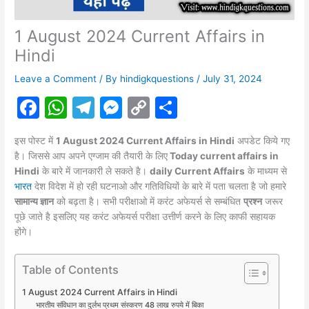
1 August 2024 Current Affairs in
Hindi
Leave a Comment
/ By
hindigkquestions
/
July 31, 2024
F
W
T
M
C
S
a
h
el
e
o
h
इस पोस्ट में
1 August 2024 Current Affairs in Hindi
अपडेट किये गए
c
at
e
s
p
ar
है। जिससे आप अपने एग्जाम की तैयारी के लिए
Today current affairs in
e
s
gr
s
y
e
Hindi
के बारे में जानकारी ले सकते है।
daily Current Affairs
के माध्यम से
भारत
देश विदेश में हो रही घटनाओ और गतिविधियों के बारे में पता चलता है जो हमारे
b
A
a
e
Li
सामान्य ज्ञान
को बढ़ता है। सभी परीक्षाओ में करंट
अफेयर्स
से सम्बंधित
प्रश्न
जरूर
o
p
m
n
n
पूछे जाते है इसलिए यह करंट अफेयर्स परीक्षा उत्तीर्ण करने के लिए काफी सहायक
होंगे।
o
p
g
k
k
er
Table of Contents
1 August 2024 Current Affairs in Hindi
भारतीय संविधान का दुर्लभ प्रथम संस्करण 48 लाख रुपये में बिका