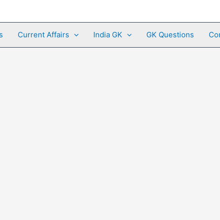
s
Current Affairs
India GK
GK Questions
Co