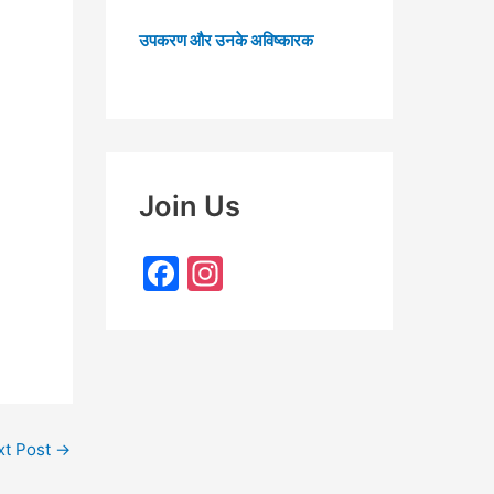
उपकरण और उनके अविष्कारक
Join Us
F
In
a
st
c
a
e
gr
b
a
o
m
xt Post
→
o