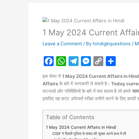
1 May 2024 Current Affair
Leave a Comment
/ By
hindigkquestions
/
M
F
W
T
M
C
S
a
h
el
e
o
h
इस पोस्ट में
1 May 2024 Current Affairs in Hind
c
at
e
s
p
ar
Affairs
के बारे में जानकारी ले सकते है।
Today current 
e
s
gr
s
y
e
घटनाओ और गतिविधियों के बारे में पता चलता है जो हमारे
सामा
b
A
a
e
Li
इसलिए यह करंट अफेयर्स परीक्षा उत्तीर्ण करने के लिए काफी 
o
p
m
n
n
Table of Contents
o
p
g
k
k
er
1 May 2024 Current Affairs in Hindi
CISF ने दिल्ली पुलिस से संसद की सुरक्षा अपने हाथ में ली