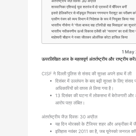
अंतर्राष्ट्रीय जैज़ दिवस: 30 अप्रैल
शारवानिका एशियाई युवा शतरंज में दो प्रारूपों में चैंपियन बनीं
इसरो हेलिकॉप्टर से मॉड्यूल गिराकर गगनयान पैराशूट का परीक्षण कर
प्रवीण रंजन को व्यय विभाग में निदेशक के रूप में नियुक्त किया गया
भारतीय नौसेना ने ‘गोला बारूद सह टॉरपीडो सह मिसाइल’ का शुभार
भारतीय नवीकरणीय ऊर्जा विकास एजेंसी को ‘नवरत्न’ का दर्जा दिया
माहेश्वरी चौहान ने रजत जीतकर ओलंपिक कोटा हासिल किया
1 May
ऊपरलिखित आज के महत्वपूर्ण अंतर्राष्ट्रीय और राष्ट्रीय करेंट
CISF ने दिल्ली पुलिस से संसद की सुरक्षा अपने हाथ में ली
दिसंबर में उल्लंघन के बाद बढ़ी सुरक्षा के लिए सं
अधिकारियों को वापस ले लिया गया है।
13 दिसंबर की घटना में लोकसभा में बेरोजगारी और अन
आरोप पत्र लंबित।
अंतर्राष्ट्रीय जैज़ दिवस: 30 अप्रैल
यह दिन मोरक्को के टैंजियर शहर और अफ्रीका में जै
इतिहास नवंबर 2011 का है, जब यूनेस्को जनरल कॉन्