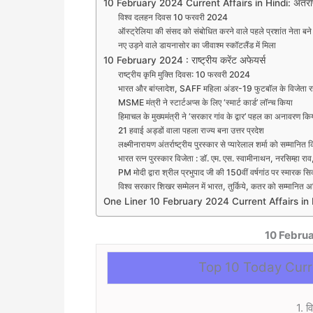
10 February 2024 Current Affairs in Hindi: अंतर्राष्ट
विश्व दलहन दिवस 10 फरवरी 2024
ऑस्ट्रेलिया की संसद को संबोधित करने वाले पहले प्रशांत नेता बने न्
नए उड़ने वाले डायनासोर का जीवाश्म स्कॉटलैंड में मिला
10 February 2024 : राष्ट्रीय करेंट अफेयर्स
राष्ट्रीय कृमि मुक्ति दिवस: 10 फरवरी 2024
भारत और बांग्लादेश, SAFF महिला अंडर-19 फुटबॉल के विजेता र
MSME मंत्री ने स्टार्टअप्स के लिए ‘स्मार्ट कार्ड’ लॉन्च किया
हिमाचल के मुख्यमंत्री ने ‘सरकार गांव के द्वार’ पहल का अनावरण कि
21 हवाई अड्डों वाला पहला राज्य बना उत्तर प्रदेश
लक्ष्मीनारायण अंतर्राष्ट्रीय पुरस्कार से प्यारेलाल शर्मा को सम्मानित
भारत रत्न पुरस्कार विजेता : डॉ. एम. एस. स्वामीनाथन, नरसिम्हा रा
PM मोदी द्वारा श्रील प्रभुपाद जी की 150वीं वर्षगांठ पर स्मारक सि
विश्व सरकार शिखर सम्मेलन में भारत, तुर्किये, कतर को सम्मानित
One Liner 10 February 2024 Current Affairs in 
10 Febru
Top 10 Today Curre
1. 