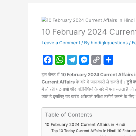
10 February 2024 Current 
Leave a Comment
/ By
hindigkquestions
/
F
F
W
T
M
C
S
a
h
el
e
o
h
इस पोस्ट में
10 February 2024 Current Affairs i
c
at
e
s
p
ar
Current Affairs
के बारे में जानकारी ले सकते है।
टुडे 
e
s
gr
s
y
e
में हो रही घटनाओ और गतिविधियों के बारे में पता चलता है जो 
b
A
a
e
Li
जाते है इसलिए यह करंट अफेयर्स परीक्षा उत्तीर्ण करने के लि
o
p
m
n
n
Table of Contents
o
p
g
k
k
er
10 February 2024 Current Affairs in Hindi
Top 10 Today Current Affairs in Hindi 10 Februa