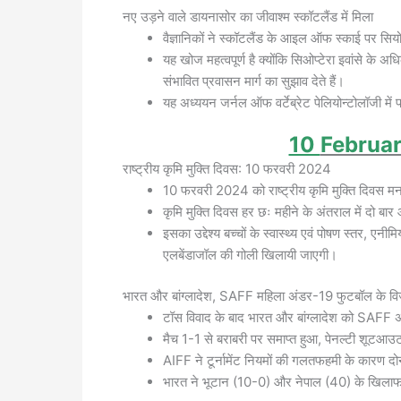
नए उड़ने वाले डायनासोर का जीवाश्म स्कॉटलैंड में मिला
वैज्ञानिकों ने स्कॉटलैंड के आइल ऑफ स्काई पर सिय
यह खोज महत्वपूर्ण है क्योंकि सिओप्टेरा इवांसे के अधिक
संभावित प्रवासन मार्ग का सुझाव देते हैं।
यह अध्ययन जर्नल ऑफ वर्टेब्रेट पेलियोन्टोलॉजी में
10
Februa
राष्ट्रीय कृमि मुक्ति दिवस: 10 फरवरी 2024
10 फरवरी 2024 को राष्ट्रीय कृमि मुक्ति दिवस म
कृमि मुक्ति दिवस हर छः महीने के अंतराल में दो बा
इसका उद्देश्य बच्चों के स्वास्थ्य एवं पोषण स्तर, ए
एलबेंडाजॉल की गोली खिलायी जाएगी।
भारत और बांग्लादेश, SAFF महिला अंडर-19 फुटबॉल के विज
टॉस विवाद के बाद भारत और बांग्लादेश को SAFF अं
मैच 1-1 से बराबरी पर समाप्त हुआ, पेनल्टी शूटआउ
AIFF ने टूर्नामेंट नियमों की गलतफहमी के कारण दोन
भारत ने भूटान (10-0) और नेपाल (40) के खिलाफ 