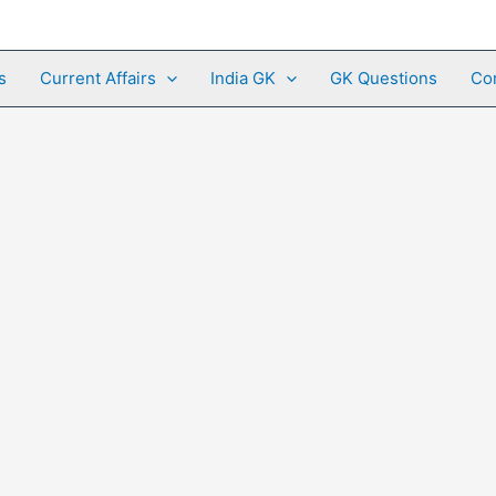
s
Current Affairs
India GK
GK Questions
Co