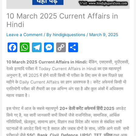
10 March 2025 Current Affairs in
Hindi
Leave a Comment
/ By
hindigkquestions
/
March 9, 2025
F
W
T
M
C
S
a
h
el
e
o
h
10 March 2025
Current Affairs in Hindi:
बैंकिंग, एसएससी, यूपीएससी,
c
at
e
s
p
ar
रेलवे इत्यादि परीक्षा में Today Current Affairs in Hindi का एक महत्वपूर्ण
e
s
gr
s
y
e
अनुभाग है, वर्ष 2025 में होने वाली किसी भी परीक्षा के लिए कम से कम पिछले छह
महीने के Daily Current Affairs का ज्ञान आवश्यक है। करेंट अफेयर्स किसी भी
b
A
a
e
Li
प्रतियोगी परीक्षा की तैयारी का एक अभिन्न अंग रहा है और कुल अंकों में अधिकतम
o
p
m
n
n
महत्व रखता है।
o
p
g
k
इस पोस्ट में आज के सबसे महत्वपूर्ण
20+ डेली करेंट अफेयर्स
हिंदी 2025
अपडेट
k
er
किये गए है, यह सारी जानकारी सभी विषयों जैसे राजनितिक, सामाजिक, आर्थिक
गतिविधियों, खेलकूद, सामान्य ज्ञान, विज्ञान तथा विदेश और भारत से संबधित सभी
घटनाओं से अपडेट किये गए है सवाल और जबाब दोनों के साथ, जोकि आने वाली सभी
परीक्षाओ जैसे
SSC, Bank, Civil, Defence, UPSC, TET, पुलिस
तथा अन्य