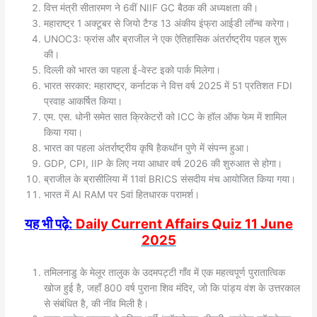
वित्त मंत्री सीतारमण ने 6वीं NIIF GC बैठक की अध्यक्षता की।
महाराष्ट्र 1 अक्टूबर से जियो टैग्ड 13 अंकीय इंफ्रा आईडी लॉन्च करेगा।
UNOC3: फ्रांस और ब्राजील ने एक ऐतिहासिक अंतर्राष्ट्रीय पहल शुरू
की।
दिल्ली को भारत का पहला ई-वेस्ट इको पार्क मिलेगा।
भारत सरकार: महाराष्ट्र, कर्नाटक ने वित्त वर्ष 2025 में 51 प्रतिशत FDI
प्रवाह आकर्षित किया।
एम. एस. धोनी समेत सात क्रिकेटरों को ICC के हॉल ऑफ फेम में शामिल
किया गया।
भारत का पहला अंतर्राष्ट्रीय कृषि हैकथॉन पुणे में संपन्न हुआ।
GDP, CPI, IIP के लिए नया आधार वर्ष 2026 की शुरुआत से होगा।
ब्राजील के ब्रासीलिया में 11वां BRICS संसदीय मंच आयोजित किया गया।
भारत में AI RAM पर 5वां हितधारक परामर्श।
यह भी पढ़े:
Daily Current Affairs Quiz 11 June
2025
तमिलनाडु के मेलूर तालुक के उदमपट्टी गाँव में एक महत्वपूर्ण पुरातात्विक
खोज हुई है, जहाँ 800 वर्ष पुराना शिव मंदिर, जो कि पांड्य वंश के उत्तरकाल
से संबंधित है, की नींव मिली है।