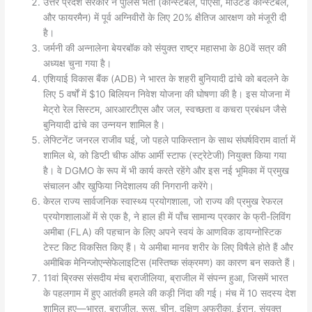
उत्तर प्रदेश सरकार ने पुलिस भर्ती (कॉन्स्टेबल, पीएसी, माउंटेड कॉन्स्टेबल,
और फायरमैन) में पूर्व अग्निवीरों के लिए 20% क्षैतिज आरक्षण को मंजूरी दी
है।
जर्मनी की अन्नालेना बेयरबॉक को संयुक्त राष्ट्र महासभा के 80वें सत्र की
अध्यक्ष चुना गया है।
एशियाई विकास बैंक (ADB) ने भारत के शहरी बुनियादी ढांचे को बदलने के
लिए 5 वर्षों में $10 बिलियन निवेश योजना की घोषणा की है। इस योजना में
मेट्रो रेल सिस्टम, आरआरटीएस और जल, स्वच्छता व कचरा प्रबंधन जैसे
बुनियादी ढांचे का उन्नयन शामिल है।
लेफ्टिनेंट जनरल राजीव घई, जो पहले पाकिस्तान के साथ संघर्षविराम वार्ता में
शामिल थे, को डिप्टी चीफ ऑफ आर्मी स्टाफ (स्ट्रेटेजी) नियुक्त किया गया
है। वे DGMO के रूप में भी कार्य करते रहेंगे और इस नई भूमिका में प्रमुख
संचालन और खुफिया निदेशालय की निगरानी करेंगे।
केरल राज्य सार्वजनिक स्वास्थ्य प्रयोगशाला, जो राज्य की प्रमुख रेफरल
प्रयोगशालाओं में से एक है, ने हाल ही में पाँच सामान्य प्रकार के फ्री-लिविंग
अमीबा (FLA) की पहचान के लिए अपने स्वयं के आणविक डायग्नोस्टिक
टेस्ट किट विकसित किए हैं। ये अमीबा मानव शरीर के लिए विषैले होते हैं और
अमीबिक मेनिन्जोएन्सेफेलाइटिस (मस्तिष्क संक्रमण) का कारण बन सकते हैं।
11वां ब्रिक्स संसदीय मंच ब्राजीलिया, ब्राजील में संपन्न हुआ, जिसमें भारत
के पहलगाम में हुए आतंकी हमले की कड़ी निंदा की गई। मंच में 10 सदस्य देश
शामिल हुए—भारत, ब्राजील, रूस, चीन, दक्षिण अफ्रीका, ईरान, संयुक्त