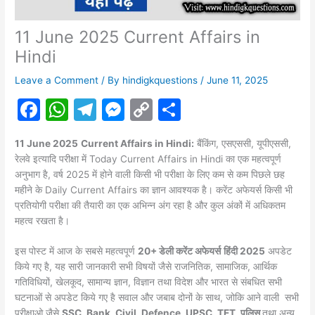
11 June 2025 Current Affairs in
Hindi
Leave a Comment
/ By
hindigkquestions
/
June 11, 2025
F
W
T
M
C
S
a
h
el
e
o
h
11 June 2025
Current Affairs in Hindi:
बैंकिंग, एसएससी, यूपीएससी,
c
at
e
s
p
ar
रेलवे इत्यादि परीक्षा में Today Current Affairs in Hindi का एक महत्वपूर्ण
e
s
gr
s
y
e
अनुभाग है, वर्ष 2025 में होने वाली किसी भी परीक्षा के लिए कम से कम पिछले छह
महीने के Daily Current Affairs का ज्ञान आवश्यक है। करेंट अफेयर्स किसी भी
b
A
a
e
Li
प्रतियोगी परीक्षा की तैयारी का एक अभिन्न अंग रहा है और कुल अंकों में अधिकतम
o
p
m
n
n
महत्व रखता है।
o
p
g
k
इस पोस्ट में आज के सबसे महत्वपूर्ण
20+ डेली करेंट अफेयर्स
हिंदी 2025
अपडेट
k
er
किये गए है, यह सारी जानकारी सभी विषयों जैसे राजनितिक, सामाजिक, आर्थिक
गतिविधियों, खेलकूद, सामान्य ज्ञान, विज्ञान तथा विदेश और भारत से संबधित सभी
घटनाओं से अपडेट किये गए है सवाल और जबाब दोनों के साथ, जोकि आने वाली सभी
परीक्षाओ जैसे
SSC, Bank, Civil, Defence, UPSC, TET, पुलिस
तथा अन्य