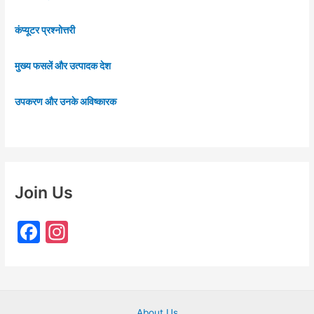
कंप्यूटर प्रश्नोत्तरी
मुख्य फसलें और उत्पादक देश
उपकरण और उनके अविष्कारक
Join Us
F
In
a
st
c
a
e
gr
About Us