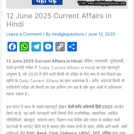
12 June 2025 Current Affairs in
Hindi
Leave a Comment
/ By
hindigkquestions
/
June 12, 2025
F
W
T
M
C
S
a
h
el
e
o
h
12 June 2025
Current Affairs in Hindi:
बैंकिंग, एसएससी, यूपीएससी,
c
at
e
s
p
ar
रेलवे इत्यादि परीक्षा में Today Current Affairs in Hindi का एक महत्वपूर्ण
e
s
gr
s
y
e
अनुभाग है, वर्ष 2025 में होने वाली किसी भी परीक्षा के लिए कम से कम पिछले छह
महीने के Daily Current Affairs का ज्ञान आवश्यक है। करेंट अफेयर्स किसी भी
b
A
a
e
Li
प्रतियोगी परीक्षा की तैयारी का एक अभिन्न अंग रहा है और कुल अंकों में अधिकतम
o
p
m
n
n
महत्व रखता है।
o
p
g
k
इस पोस्ट में आज के सबसे महत्वपूर्ण
20+ डेली करेंट अफेयर्स
हिंदी 2025
अपडेट
k
er
किये गए है, यह सारी जानकारी सभी विषयों जैसे राजनितिक, सामाजिक, आर्थिक
गतिविधियों, खेलकूद, सामान्य ज्ञान, विज्ञान तथा विदेश और भारत से संबधित सभी
घटनाओं से अपडेट किये गए है सवाल और जबाब दोनों के साथ, जोकि आने वाली सभी
परीक्षाओ जैसे
SSC, Bank, Civil, Defence, UPSC, TET, पुलिस
तथा अन्य