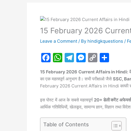
15 February 2026 Current 
Leave a Comment
/ By
hindigkquestions
/
F
F
W
T
M
C
S
a
h
el
e
o
h
15 February 2026
Current Affairs in Hindi:
ब
c
at
e
s
p
ar
का एक महत्वपूर्ण अनुभाग है। सभी परीक्षाओ जैसे
SSC, Ban
e
s
gr
s
y
e
February 2026 Current Affairs in Hindi काफी सहा
b
A
a
e
Li
इस पोस्ट में आज के सबसे महत्वपूर्ण
20+ डेली करेंट अफेयर्स
o
p
m
n
n
आर्थिक गतिविधियों, खेलकूद, सामान्य ज्ञान, विज्ञान तथा व
o
p
g
k
k
er
Table of Contents