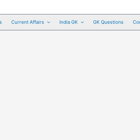
s
Current Affairs
India GK
GK Questions
Co