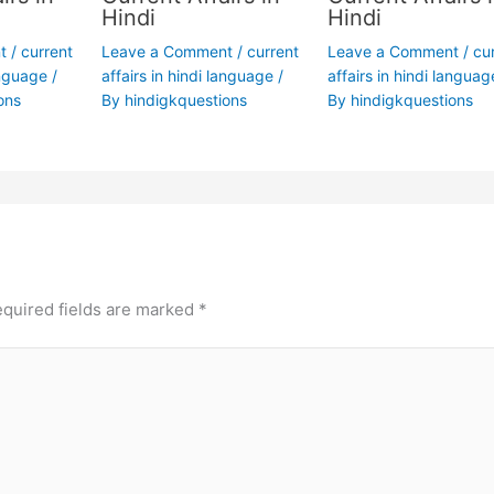
Hindi
Hindi
t
/
current
Leave a Comment
/
current
Leave a Comment
/
cu
anguage
/
affairs in hindi language
/
affairs in hindi languag
ons
By
hindigkquestions
By
hindigkquestions
quired fields are marked
*