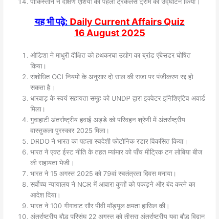
पाकिस्तान ने दक्षिण एशिया की पहली ट्रैकलेस ट्राम का उद्घाटन किया।
यह भी पढ़े:
Daily Current Affairs Quiz
16
August
2025
ओडिशा ने माधुरी दीक्षित को हथकरघा उद्योग का ब्रांड एंबेसडर घोषित
किया।
संशोधित OCI नियमों के अनुसार दो साल की सजा पर पंजीकरण रद्द हो
सकता है।
धारवाड़ के स्वयं सहायता समूह को UNDP द्वारा इक्वेटर इनिशिएटिव अवार्ड
मिला।
गुवाहाटी अंतर्राष्ट्रीय हवाई अड्डे को परिवहन श्रेणी में अंतर्राष्ट्रीय
वास्तुकला पुरस्कार 2025 मिला।
DRDO ने भारत का पहला स्वदेशी फोटोनिक रडार विकसित किया।
भारत ने एक्ट ईस्ट नीति के तहत म्यांमार को पाँच मीट्रिक टन लोबिया बीज
की सहायता भेजी।
भारत ने 15 अगस्त 2025 को 79वां स्वतंत्रता दिवस मनाया।
सर्वोच्च न्यायालय ने NCR में आवारा कुत्तों को पकड़ने और बंद करने का
आदेश दिया।
भारत ने 100 गीगावाट सौर पीवी मॉड्यूल क्षमता हासिल की।
अंतर्राष्ट्रीय बौद्ध परिसंघ 22 अगस्त को तीसरा अंतर्राष्ट्रीय युवा बौद्ध विद्वान