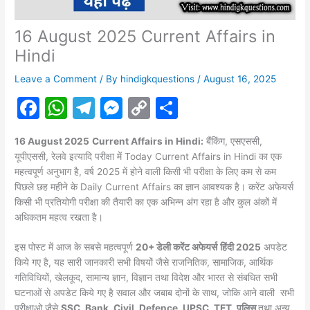
16 August 2025 Current Affairs in
Hindi
Leave a Comment
/ By
hindigkquestions
/
August 16, 2025
F
W
T
M
C
S
a
h
el
e
o
h
16 August 2025
Current Affairs in Hindi:
बैंकिंग, एसएससी,
c
at
e
s
p
ar
यूपीएससी, रेलवे इत्यादि परीक्षा में Today Current Affairs in Hindi का एक
e
s
gr
s
y
e
महत्वपूर्ण अनुभाग है, वर्ष 2025 में होने वाली किसी भी परीक्षा के लिए कम से कम
पिछले छह महीने के Daily Current Affairs का ज्ञान आवश्यक है। करेंट अफेयर्स
b
A
a
e
Li
किसी भी प्रतियोगी परीक्षा की तैयारी का एक अभिन्न अंग रहा है और कुल अंकों में
o
p
m
n
n
अधिकतम महत्व रखता है।
o
p
g
k
इस पोस्ट में आज के सबसे महत्वपूर्ण
20+ डेली करेंट अफेयर्स
हिंदी 2025
अपडेट
k
er
किये गए है, यह सारी जानकारी सभी विषयों जैसे राजनितिक, सामाजिक, आर्थिक
गतिविधियों, खेलकूद, सामान्य ज्ञान, विज्ञान तथा विदेश और भारत से संबधित सभी
घटनाओं से अपडेट किये गए है सवाल और जबाब दोनों के साथ, जोकि आने वाली सभी
परीक्षाओ जैसे
SSC, Bank, Civil, Defence, UPSC, TET, पुलिस
तथा अन्य