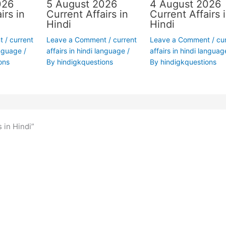
026
5 August 2026
4 August 2026
irs in
Current Affairs in
Current Affairs 
Hindi
Hindi
t
/
current
Leave a Comment
/
current
Leave a Comment
/
cu
anguage
/
affairs in hindi language
/
affairs in hindi languag
ons
By
hindigkquestions
By
hindigkquestions
 in Hindi”