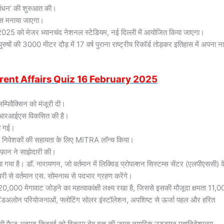
 बंधन’ की शुरुआत की।
िवस मनाया जाएगा।
 2025 को मेजर ध्यानचंद नेशनल स्टेडियम, नई दिल्ली में आयोजित किया जाएगा।
 पुरुषों की 3000 मीटर दौड़ में 17 वर्ष पुराना राष्ट्रीय रिकॉर्ड तोड़कर इतिहास में अपना न
rent Affairs Quiz 16 February 2025
लम्पिवैक्सिन को मंजूरी दी।
 आईआरआईएस विकसित की है।
की गई।
ें निवेशकों की सहायता के लिए MITRA लॉन्च किया।
सफ़ान ने साझेदारी की।
ा गया है। डॉ. नारायणन, जो वर्तमान में लिक्विड प्रोपल्शन सिस्टम्स सेंटर (एलपीएससी) क
वरी से वर्तमान एस. सोमनाथ से पदभार ग्रहण करेंगे।
20,000 मेगावाट जोड़ने का महत्वाकांक्षी लक्ष्य रखा है, जिससे इसकी मौजूदा क्षमता 11,
 स्टैंडअलोन परियोजनाओं, फ्लोटिंग सोलर इंस्टॉलेशन, अपशिष्ट से ऊर्जा पहल और हरित
री फैज अहमद किदवई को विक्रम देव दत्त की जगह नागरिक उड्डयन महानिदेशालय