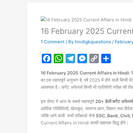
16 February 2025 Current 
1 Comment
/ By
hindigkquestions
/
February
F
W
T
M
C
S
a
h
el
e
o
h
16 February 2025
Current Affairs in Hindi:
ब
c
at
e
s
p
ar
का एक महत्वपूर्ण अनुभाग है, वर्ष 2025 में होने वाली किस
e
s
gr
s
y
e
आवश्यक है। करेंट अफेयर्स किसी भी प्रतियोगी परीक्षा की त
b
A
a
e
Li
इस पोस्ट में आज के सबसे महत्वपूर्ण
20+ डेली करेंट अफेयर्स
o
p
m
n
n
आर्थिक गतिविधियों, खेलकूद, सामान्य ज्ञान, विज्ञान तथा 
o
p
g
k
जोकि आने वाली सभी परीक्षाओ जैसे
SSC, Bank, Civil,
k
er
Current Affairs in Hindi काफी सहायक सिद्ध होंगे।