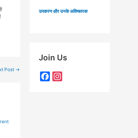
ही
उपकरण और उनके अविष्कारक
ं
Join Us
xt Post
→
F
In
a
st
c
a
e
gr
b
a
o
m
o