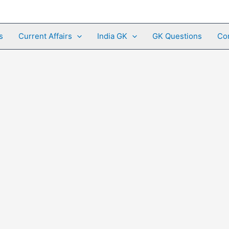
s
Current Affairs
India GK
GK Questions
Co