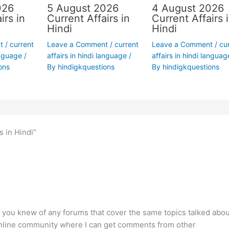
026
5 August 2026
4 August 2026
irs in
Current Affairs in
Current Affairs 
Hindi
Hindi
t
/
current
Leave a Comment
/
current
Leave a Comment
/
cu
anguage
/
affairs in hindi language
/
affairs in hindi languag
ons
By
hindigkquestions
By
hindigkquestions
s in Hindi”
if you knew of any forums that cover the same topics talked abou
 of online community where I can get comments from other