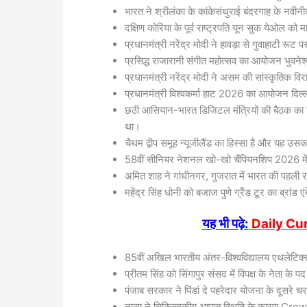
भारत ने श्रीलंका के कांकेसंथुराई बंदरगाह के न
दक्षिण कोरिया के पूर्व राष्ट्रपति यून सुक येओल क
प्रधानमंत्री नरेंद्र मोदी ने हावड़ा से गुवाहाटी रू
प्रसिद्ध राजारानी संगीत महोत्सव का आयोजन भुवनेश्
प्रधानमंत्री नरेंद्र मोदी ने असम की सांस्कृतिक विर
प्रधानमंत्री विश्वकर्मा हाट 2026 का आयोजन दिल्ली
छठी आसियान-भारत डिजिटल मंत्रियों की बैठ
था।
चैथम द्वीप समूह न्यूजीलैंड का हिस्सा है और यह उसका सब
58वीं सीनियर नेशनल खो-खो चैंपियनशिप 2026 में र
अमित शाह ने गांधीनगर, गुजरात में भारत की पहली 
महेंद्र सिंह धोनी को बजाज पुणे ग्रैंड टूर का ब्रांड
यह भी पढ़े:
Daily Cur
85वीं अखिल भारतीय अंतर-विश्वविद्यालय एथलेटिक्स च
प्रीतम सिंह को सिंगापुर संसद में विपक्ष के नेता के 
पंजाब सरकार ने पिंडां दे पहरेदार योजना के दूसरे
नासा ने चिकित्सकीय आपात स्थिति के कारण Crew-1