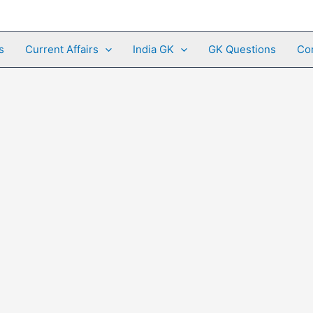
s
Current Affairs
India GK
GK Questions
Co