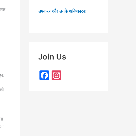
रासत
उपकरण और उनके अविष्कारक
म
Join Us
F
In
 एक
a
st
 को
c
a
e
gr
b
a
ना
o
m
्षा
o