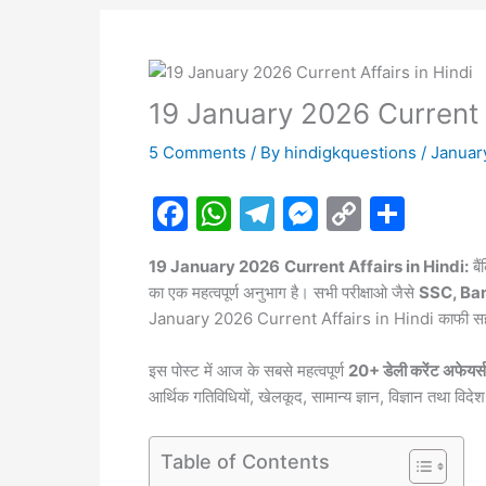
19 January 2026 Current A
5 Comments
/ By
hindigkquestions
/
Januar
F
W
T
M
C
S
a
h
el
e
o
h
19 January 2026
Current Affairs in Hindi:
बै
c
at
e
s
p
ar
का एक महत्वपूर्ण अनुभाग है। सभी परीक्षाओ जैसे
SSC, Ban
e
s
gr
s
y
e
January 2026 Current Affairs in Hindi काफी सहाय
b
A
a
e
Li
इस पोस्ट में आज के सबसे महत्वपूर्ण
20+ डेली करेंट अफेयर्स
o
p
m
n
n
आर्थिक गतिविधियों, खेलकूद, सामान्य ज्ञान, विज्ञान तथा व
o
p
g
k
k
er
Table of Contents