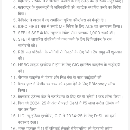
महाराष्ट्र सरकार ने तीर्थस्थल विकास के लिए 893 करोड़ रुपये मंजूर किए।
महाराष्ट्र के मुख्यमंत्री ने अधिकारियों को ‘महाटेक स्थापित करने का निर्देश
दिया।
कैबिनेट ने असम में नए अमोनिया यूरिया कॉम्प्लेक्स को मंजूरी दी।
IDFC FIRST बैंक ने स्मार्ट MF निवेश के लिए ACE का अनावरण किया।
SEBI ने SSE के लिए न्यूनतम निवेश सीमा घटाकर 1,000 रुपये की।
SFBI ने लावारिस संपत्तियों को कम करने के लिए डिजिलॉकर के राम
साहोदारी की।
RBI जल परिवर्तन के जोगियों से निपटने के लिए ‘ऑन टैप समूह की शुरुआत
की।
HSBC लाइफ इंश्योरेंस में होग के लिए GIC हाउसिंग फाइनेंस के नाड़ोदारी
की।
पीरामल फाइनेंस ने पंजाब और सिंध बैंक के साथ साझेदारी की।
पैसाबाज़ार ने वित्तीय स्वास्थ्य को बढ़ावा देने के लिए PBMoney लॉन्च
किया।
हैदराबाद एंजेल्स फंड ने स्टार्टअप्स के लिए SEBI श्रेणी 1 फंड लॉन्च किया।
वित्त वर्ष 2024-25 के अंत से पहले GeM ने ₹5 लाख करोड़ GMV को
पार कर लिया।
LIC, न्यू इंडिया एश्योरेंस, GIC ने 2024-25 के लिए D-SII का दर्जा
बरकरार रखा।
भारत गुजरात में 11 वीं एशियाई तैराकी चैंपियनशिप की मेजबानी करेगा।