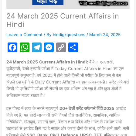
24 March 2025 Current Affairs in
Hindi
Leave a Comment
/ By
hindigkquestions
/
March 24, 2025
F
W
T
M
C
S
a
h
el
e
o
h
24 March 2025
Current Affairs in Hindi:
बैंकिंग, एसएससी,
c
at
e
s
p
ar
यूपीएससी, रेलवे इत्यादि परीक्षा में Today Current Affairs in Hindi का एक
e
s
gr
s
y
e
महत्वपूर्ण अनुभाग है, वर्ष 2025 में होने वाली किसी भी परीक्षा के लिए कम से कम
पिछले छह महीने के Daily Current Affairs का ज्ञान आवश्यक है। करेंट अफेयर्स
b
A
a
e
Li
किसी भी प्रतियोगी परीक्षा की तैयारी का एक अभिन्न अंग रहा है और कुल अंकों में
o
p
m
n
n
अधिकतम महत्व रखता है।
o
p
g
k
इस पोस्ट में आज के सबसे महत्वपूर्ण
20+ डेली करेंट अफेयर्स
हिंदी 2025
अपडेट
k
er
किये गए है, यह सारी जानकारी सभी विषयों जैसे राजनितिक, सामाजिक, आर्थिक
गतिविधियों, खेलकूद, सामान्य ज्ञान, विज्ञान तथा विदेश और भारत से संबधित सभी
घटनाओं से अपडेट किये गए है सवाल और जबाब दोनों के साथ, जोकि आने वाली सभी
परीक्षाओ जैसे
SSC, Bank, Civil, Defence, UPSC, TET, पुलिस
तथा अन्य