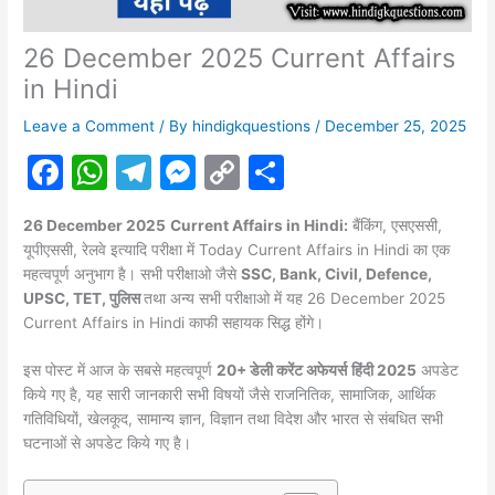
26 December 2025 Current Affairs
in Hindi
Leave a Comment
/ By
hindigkquestions
/
December 25, 2025
F
W
T
M
C
S
a
h
el
e
o
h
26 December 2025
Current Affairs in Hindi:
बैंकिंग, एसएससी,
c
at
e
s
p
ar
यूपीएससी, रेलवे इत्यादि परीक्षा में Today Current Affairs in Hindi का एक
e
s
gr
s
y
e
महत्वपूर्ण अनुभाग है। सभी परीक्षाओ जैसे
SSC, Bank, Civil, Defence,
UPSC, TET, पुलिस
तथा अन्य सभी परीक्षाओ में यह 26 December 2025
b
A
a
e
Li
Current Affairs in Hindi काफी सहायक सिद्ध होंगे।
o
p
m
n
n
इस पोस्ट में आज के सबसे महत्वपूर्ण
20+ डेली करेंट अफेयर्स
हिंदी 2025
अपडेट
o
p
g
k
किये गए है, यह सारी जानकारी सभी विषयों जैसे राजनितिक, सामाजिक, आर्थिक
k
er
गतिविधियों, खेलकूद, सामान्य ज्ञान, विज्ञान तथा विदेश और भारत से संबधित सभी
घटनाओं से अपडेट किये गए है।