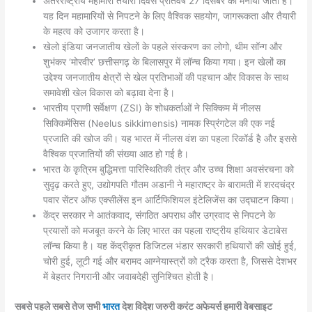
अंतरराष्ट्रीय महामारी तैयारी दिवस प्रतिवर्ष 27 दिसंबर को मनाया जाता है।
यह दिन महामारियों से निपटने के लिए वैश्विक सहयोग, जागरूकता और तैयारी
के महत्व को उजागर करता है।
खेलो इंडिया जनजातीय खेलों के पहले संस्करण का लोगो, थीम सॉन्ग और
शुभंकर ‘मोरवीर’ छत्तीसगढ़ के बिलासपुर में लॉन्च किया गया। इन खेलों का
उद्देश्य जनजातीय क्षेत्रों से खेल प्रतिभाओं की पहचान और विकास के साथ
समावेशी खेल विकास को बढ़ावा देना है।
भारतीय प्राणी सर्वेक्षण (ZSI) के शोधकर्ताओं ने सिक्किम में नीलस
सिक्किमेंसिस (Neelus sikkimensis) नामक स्प्रिंगटेल की एक नई
प्रजाति की खोज की। यह भारत में नीलस वंश का पहला रिकॉर्ड है और इससे
वैश्विक प्रजातियों की संख्या आठ हो गई है।
भारत के कृत्रिम बुद्धिमत्ता पारिस्थितिकी तंत्र और उच्च शिक्षा अवसंरचना को
सुदृढ़ करते हुए, उद्योगपति गौतम अडानी ने महाराष्ट्र के बारामती में शरदचंद्र
पवार सेंटर ऑफ एक्सीलेंस इन आर्टिफिशियल इंटेलिजेंस का उद्घाटन किया।
केंद्र सरकार ने आतंकवाद, संगठित अपराध और उग्रवाद से निपटने के
प्रयासों को मजबूत करने के लिए भारत का पहला राष्ट्रीय हथियार डेटाबेस
लॉन्च किया है। यह केंद्रीकृत डिजिटल भंडार सरकारी हथियारों की खोई हुई,
चोरी हुई, लूटी गई और बरामद आग्नेयास्त्रों को ट्रैक करता है, जिससे देशभर
में बेहतर निगरानी और जवाबदेही सुनिश्चित होती है।
सबसे पहले सबसे तेज सभी
भारत
देश विदेश जरुरी करंट अफेयर्स हमारी वेबसाइट