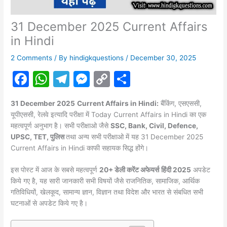
31 December 2025 Current Affairs
in Hindi
2 Comments
/ By
hindigkquestions
/
December 30, 2025
F
W
T
M
C
S
a
h
el
e
o
h
31 December 2025
Current Affairs in Hindi:
बैंकिंग, एसएससी,
c
at
e
s
p
ar
यूपीएससी, रेलवे इत्यादि परीक्षा में Today Current Affairs in Hindi का एक
e
s
gr
s
y
e
महत्वपूर्ण अनुभाग है। सभी परीक्षाओ जैसे
SSC, Bank, Civil, Defence,
UPSC, TET, पुलिस
तथा अन्य सभी परीक्षाओ में यह 31 December 2025
b
A
a
e
Li
Current Affairs in Hindi काफी सहायक सिद्ध होंगे।
o
p
m
n
n
इस पोस्ट में आज के सबसे महत्वपूर्ण
20+ डेली करेंट अफेयर्स
हिंदी 2025
अपडेट
o
p
g
k
किये गए है, यह सारी जानकारी सभी विषयों जैसे राजनितिक, सामाजिक, आर्थिक
k
er
गतिविधियों, खेलकूद, सामान्य ज्ञान, विज्ञान तथा विदेश और भारत से संबधित सभी
घटनाओं से अपडेट किये गए है।