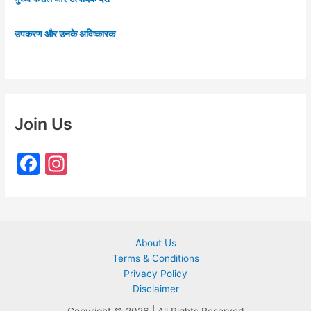
उपकरण और उनके अविष्कारक
Join Us
F
In
a
st
c
a
e
gr
About Us
b
a
Terms & Conditions
o
m
Privacy Policy
o
Disclaimer