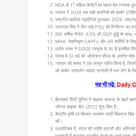
NDA से 17 महिला कैडेटों का पहला बैच स्नातक ह
जापान ने 2026 तक बड़ी कंपनियों को कार्बन ट्रेडिं
राष्ट्रीय फ्लोरेंस नाइटिंगेल पुरस्कार 2025: राष्ट्र
राजनाथ सिंह ने तीन रक्षा PSU को मिनीरत्न का दर्जा
RBI वार्षिक रिपोर्ट: 6.5% की GDP वृद्धि के साथ, भ
MHA: सेवानिवृत्त CAPFs और AR कर्मियों के लिए
एलोन मस्क ने DOGE प्रमुख के पद से इस्तीफा दि
पंजाब में 31 मई को ‘ऑपरेशन शील्ड के अंतर्गत म
‘जापान की संसद ने एक कानून पारित किया है, जिसके अंत
को कार्बन उत्सर्जन व्यापार प्रणाली में भाग लेने के ल
यह भी पढ़े:
Daily C
हैदराबाद सिटी पुलिस ने साइबर अपराध के बढ़ते खतरे 
जोनल साइबर सेल (ZCC) शुरू किए हैं।
केंद्रीय कृषि एवं किसान कल्याण मंत्री शिवराज सि
की।
एथलेटिक्स में, भारत की ज्योति याराजी और अविनाश स
मुकाबलों में शानदार प्रदर्शन करते हुए स्वर्ण पदक ज