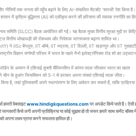
 नीतियों तक जनता की पहुँच बढ़ाने के लिए AI-संचालित चैटबॉट ‘सारथी’ पेश किया है।
ल शासन में कृत्रिम बुद्धिमत्ता (AI) को एकीकृत करने की हरियाणा की व्यापक रणनीति का हि
मन्वय समिति (SLCC) बैठक आयोजित की गई। यह बैठक मुख्य वित्तीय सुरक्षा मुद्दों पर केंद्
िटल वित्तीय धोखाधड़ी की रोकथाम और निवेशक जागरूकता बढ़ाना शामिल था।
tY) ने IISc बेंगलुरु, IIT बॉम्बे, IIT मद्रास, IIT दिल्ली, IIT खड़गपुर और IIT गुवाहाटी
 राष्ट्रीय विज्ञान संगोष्ठी परिसर में भारत के पहले नैनो इलेक्ट्रॉनिक्स रोड शो का उद्घाट
ॉर्डन के अम्मान में एशियाई कुश्ती चैंपियनशिप में कांस्य पदक जीतकर भारत का खाता
 ने चीन के हुआंग जियाक्सिन को 5-1 से हराकर अपना पांचवां एशियाई पदक जीता।
िया है, जहां पुलिसकर्मी अपने स्थानांतरण के लिए आवेदन कर सकते हैं, ताकि प्रक्रिया म
्स हमारी वेबसाइट
www.hindigkquestions.com
पर अपडेट किये जाते है। ऐसी 
ो जानकारी कैसे लगी अपनी प्रतिक्रिया या कोई सुझाव हो तो जरूर हमारे साथ कमेंट बॉक्स मे
 को अपना लक्ष्य प्राप्त करने सफलता हासिल हो।