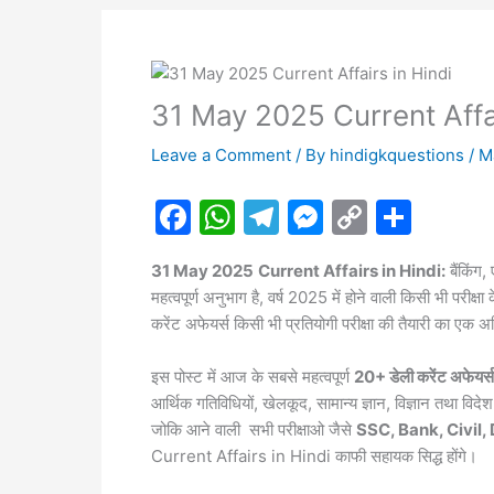
31 May 2025 Current Affai
Leave a Comment
/ By
hindigkquestions
/
M
F
W
T
M
C
S
a
h
el
e
o
h
31 May 2025
Current Affairs in Hindi:
बैंकिंग
c
at
e
s
p
ar
महत्वपूर्ण अनुभाग है, वर्ष 2025 में होने वाली किसी भी प
e
s
gr
s
y
e
करेंट अफेयर्स किसी भी प्रतियोगी परीक्षा की तैयारी का एक 
b
A
a
e
Li
इस पोस्ट में आज के सबसे महत्वपूर्ण
20+ डेली करेंट अफेयर्स
o
p
m
n
n
आर्थिक गतिविधियों, खेलकूद, सामान्य ज्ञान, विज्ञान तथा 
o
p
g
k
जोकि आने वाली सभी परीक्षाओ जैसे
SSC, Bank, Civil,
k
er
Current Affairs in Hindi काफी सहायक सिद्ध होंगे।