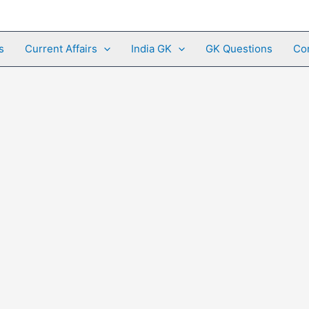
s
Current Affairs
India GK
GK Questions
Co