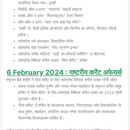
आयोजित किया गया। इसमें
रिकॉर्ड ऑफ द इयर: “फ्लावर्स,” माइली साइरस
एल्बम ऑफ द इयर: “मिडनाइट्स,” टेलर स्विफ्ट
सोंग ऑफ द इयर: “व्हाट वास आई मेड फॉर?”
“बार्बी” से, बिली इलिश ओ’कोनेल और फिनीस ओ कोनेल, गीतकार (बिली
इलिश )
सर्वश्रेष्ठ नये कलाकार: विक्टोरिया मोनेट
सर्वश्रेष्ठ रॉक प्रदर्शन: “नॉट स्ट्रॉन्ग इनफ”
सर्वश्रेष्ठ संगीत वीडियो: “आई’ एम ओनली स्लीपिंग” (द बीटल्स)
सर्वश्रेष्ठ वैश्विक संगीत एल्बम: “दिस मोमेंट,” शक्ति
6
February
2024
: राष्ट्रीय करेंट अफेयर्स
फ्यूजन बैंड शक्ति ने दिस मोमेंट के लिए सर्वश्रेष्ठ वैश्विक संगीत एल्बम ग्रैमी जीता
तबला वादक जाकिर हुसैन और गायक शंकर महादेवन के फ्यूजन संगीत समूह
शक्ति ने ‘दिस मोमेंट’ के लिए सर्वश्रेष्ठ वैश्विक संगीत एल्बम का 2024 ग्रैमी
पुरस्कार जीता है।
‘दिस मोमेंट’ में शक्ति के संस्थापक सदस्य, गिटारवादक जॉन मैकलॉघलिन के
साथ हुसैन, महादेवन, वायलिन वादक गणेश राजगोपालन और तालवादक
सेल्वगनेश विनायकराम शामिल हैं।