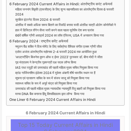
6 February 2024 Current Affairs in Hindi: अंतर्राष्ट्रीय करंट अफेयर्स
महिला जननांग विकृति (एफजीएम) के लिए शून्य सहनशीलता का अंतर्राष्ट्रीय दिवस 6 फरवरी
2024
सुरक्षित इंटरनेट दिवस 2024: 6 फरवरी
अंतरिक्ष में सबसे अधिक समय बिताने का रिकॉर्ड बनाया रूसी अंतरिक्ष यात्री ओलेग कोनोनेंको ने
हाल में डिजिटल शेंगेन वीजा जारी करने वाला पहला यूरोपीय देश बना फ्रांस
66वें वार्षिक ग्रैमी अवार्ड्स 2024 का लॉस एंजिल्स, USA में अनावरण किया गया
6 February 2024 : राष्ट्रीय करेंट अफेयर्स
फ्यूजन बैंड शक्ति ने दिस मोमेंट के लिए सर्वश्रेष्ठ वैश्विक संगीत एल्बम ग्रैमी जीता
एलोरा अजंता अंतर्राष्ट्रीय महोत्सव 2-4 फरवरी 2024 तक आयोजित हुआ
‘आउटस्टैंडिंग बिजनेस वुमन ऑफ द ईयर 2023’ पुरस्कार डॉ. बीना मोदी ने जीता
गृह मंत्रालय ने केन्द्रीय गृहमन्त्री दक्ष पदक लॉन्च किया
IAS राधा रतूड़ी को उत्तराखंड की पहली महिला मुख्य सचिव नियुक्त किया गया
ब्रांड गार्जियनशिप इंडेक्स 2024 में मुकेश अंबानी शीर्ष भारतीय स्थान पर हैं
सूचना एवं प्रसारण सचिव के रूप में संजय जाजू को नियुक्त किया गया
स्वास्थ्य सचिव के रूप में अपूर्व चंद्रा को नियुक्त किया गया
उत्तराखंड की पहली महिला मुख्य न्यायाधीश न्यायमूर्ति रितु बाहरी को नियुक्त किया गया
मानव DNA बैंक बनारस हिंदू विश्वविद्यालय द्वारा लॉन्च किया गया
One Liner 6 February 2024 Current Affairs in Hindi
6 February 2024
Current Affairs in Hindi
Top 15 Today Current Affairs in Hindi