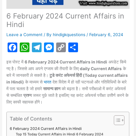
6 February 2024 Current Affairs in
Hindi
Leave a Comment
/ By
hindigkquestions
/
February 6, 2024
F
W
T
M
C
S
a
h
el
e
o
h
इस पोस्ट में
6 February 2024 Current Affairs in Hindi
अपडेट किये
c
at
e
s
p
ar
गए है। जिससे आप अपने एग्जाम की तैयारी के लिए
daily Current Affairs
के
e
s
gr
s
y
e
बारे में जानकारी ले सकते है।
टुडे करंट अफेयर्स हिंदी (Today current affairs
in Hindi)
के माध्यम से
भारत
देश विदेश में हो रही घटनाओ और गतिविधियों के बारे
b
A
a
e
Li
में पता चलता है जो हमारे
सामान्य ज्ञान
को बढ़ता है। सभी परीक्षाओ में करंट
अफेयर्स
o
p
m
n
n
से सम्बंधित
प्रश्न
जरूर पूछे जाते है इसलिए यह करंट अफेयर्स परीक्षा उत्तीर्ण करने के
लिए काफी सहायक होंगे।
o
p
g
k
k
er
Table of Contents
6 February 2024 Current Affairs in Hindi
Top 15 Today Current Affairs in Hindi 6 February 2024