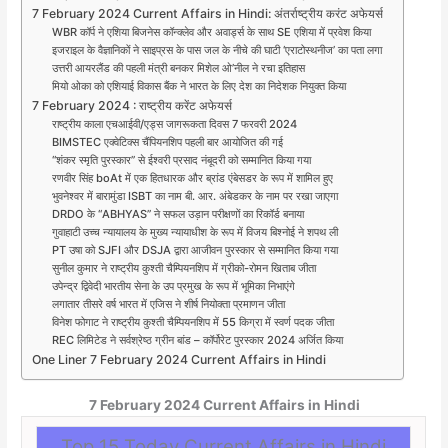
7 February 2024 Current Affairs in Hindi: अंतर्राष्ट्रीय करंट अफेयर्स
WBR कॉर्प ने एशिया बिजनेस कॉन्क्लेव और अवार्ड्स के साथ SE एशिया में प्रवेश किया
इजराइल के वैज्ञानिकों ने साइप्रस के पास जल के नीचे की घाटी ‘एराटोस्थनीज’ का पता लगा
उत्तरी आयरलैंड की पहली मंत्री बनकर मिशेल ओ’नील ने रचा इतिहास
मियो ओका को एशियाई विकास बैंक ने भारत के लिए देश का निदेशक नियुक्त किया
7 February 2024 : राष्ट्रीय करेंट अफेयर्स
राष्ट्रीय काला एचआईवी/एड्स जागरूकता दिवस 7 फरवरी 2024
BIMSTEC एक्वेटिक्स चैंपियनशिप पहली बार आयोजित की गई
“शंकर स्मृति पुरस्कार” से ईश्वरी प्रसाद नंबूदरी को सम्मानित किया गया
रणवीर सिंह boAt में एक हितधारक और ब्रांड एंबेसडर के रूप में शामिल हुए
भुवनेश्वर में बारामुंडा ISBT का नाम बी. आर. अंबेडकर के नाम पर रखा जाएगा
DRDO के “ABHYAS” ने सफल उड़ान परीक्षणों का रिकॉर्ड बनाया
गुवाहाटी उच्च न्यायालय के मुख्य न्यायाधीश के रूप में विजय बिश्नोई ने शपथ ली
PT उषा को SJFI और DSJA द्वारा आजीवन पुरस्कार से सम्मानित किया गया
सुनील कुमार ने राष्ट्रीय कुश्ती चैम्पियनशिप में ग्रीको-रोमन खिताब जीता
उपेन्द्र द्विवेदी भारतीय सेना के उप प्रमुख के रूप में भूमिका निभाएंगे
लगातार तीसरे वर्ष भारत में एजिस ने शीर्ष नियोक्ता प्रमाणन जीता
विनेश फोगाट ने राष्ट्रीय कुश्ती चैम्पियनशिप में 55 किग्रा में स्वर्ण पदक जीता
REC लिमिटेड ने सर्वश्रेष्ठ ग्रीन बांड – कॉर्पोरेट पुरस्कार 2024 अर्जित किया
One Liner 7 February 2024 Current Affairs in Hindi
7 February 2024
Current Affairs in Hindi
Top 15 Today Current Affairs in Hindi