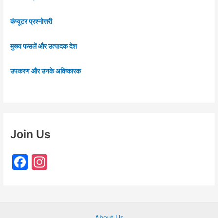
कंप्यूटर प्रश्नोत्तरी
मुख्य फसलें और उत्पादक देश
उपकरण और उनके अविष्कारक
Join Us
F
In
a
st
c
a
e
gr
About Us