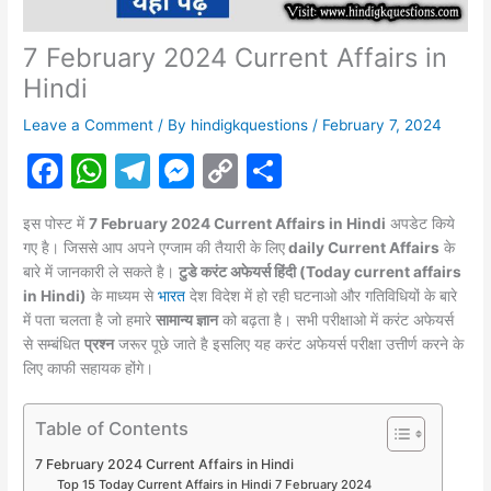
7 February 2024 Current Affairs in
Hindi
Leave a Comment
/ By
hindigkquestions
/
February 7, 2024
F
W
T
M
C
S
a
h
el
e
o
h
इस पोस्ट में
7 February 2024 Current Affairs in Hindi
अपडेट किये
c
at
e
s
p
ar
गए है। जिससे आप अपने एग्जाम की तैयारी के लिए
daily Current Affairs
के
e
s
gr
s
y
e
बारे में जानकारी ले सकते है।
टुडे करंट अफेयर्स हिंदी (Today current affairs
in Hindi)
के माध्यम से
भारत
देश विदेश में हो रही घटनाओ और गतिविधियों के बारे
b
A
a
e
Li
में पता चलता है जो हमारे
सामान्य ज्ञान
को बढ़ता है। सभी परीक्षाओ में करंट
अफेयर्स
o
p
m
n
n
से सम्बंधित
प्रश्न
जरूर पूछे जाते है इसलिए यह करंट अफेयर्स परीक्षा उत्तीर्ण करने के
लिए काफी सहायक होंगे।
o
p
g
k
k
er
Table of Contents
7 February 2024 Current Affairs in Hindi
Top 15 Today Current Affairs in Hindi 7 February 2024