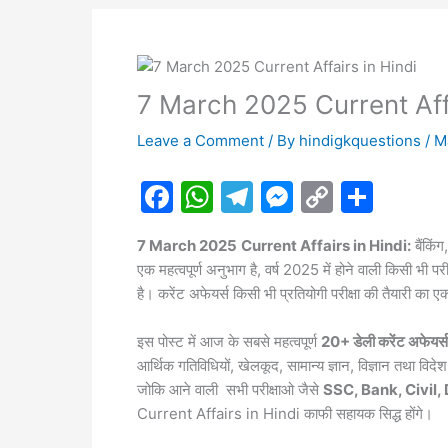
7 March 2025 Current Affa
Leave a Comment
/ By
hindigkquestions
/
M
F
W
T
M
C
S
a
h
el
e
o
h
7 March 2025
Current Affairs in Hindi:
बैंकिं
c
at
e
s
p
ar
एक महत्वपूर्ण अनुभाग है, वर्ष 2025 में होने वाली किसी भ
e
s
gr
s
y
e
है। करेंट अफेयर्स किसी भी प्रतियोगी परीक्षा की तैयारी का
b
A
a
e
Li
इस पोस्ट में आज के सबसे महत्वपूर्ण
20+ डेली करेंट अफेयर्स
o
p
m
n
n
आर्थिक गतिविधियों, खेलकूद, सामान्य ज्ञान, विज्ञान तथा 
o
p
g
k
जोकि आने वाली सभी परीक्षाओ जैसे
SSC, Bank, Civil,
k
er
Current Affairs in Hindi काफी सहायक सिद्ध होंगे।