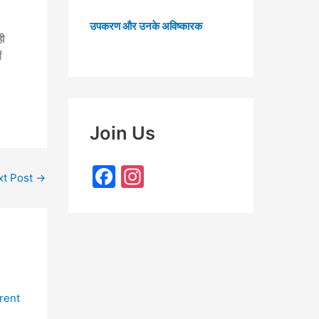
उपकरण और उनके अविष्कारक
ही
ं
Join Us
F
In
xt Post
→
a
st
c
a
e
gr
b
a
o
m
o