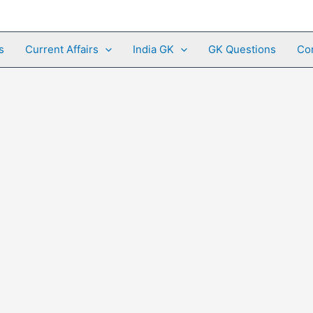
s
Current Affairs
India GK
GK Questions
Co