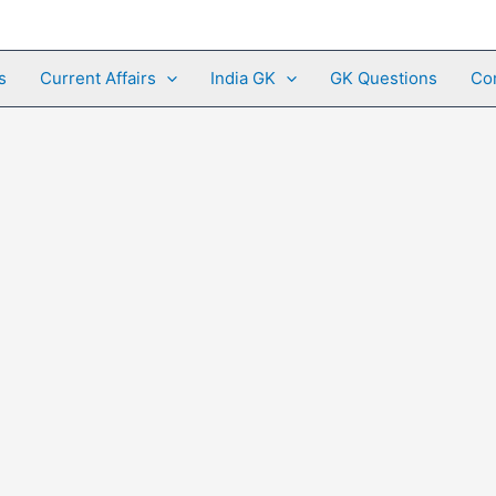
s
Current Affairs
India GK
GK Questions
Co