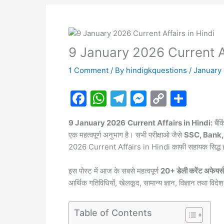
9 January 2026 Current Af
1 Comment
/ By
hindigkquestions
/
January 
F
W
T
M
C
S
a
h
el
e
o
h
9 January 2026
Current Affairs in Hindi:
बैंक
c
at
e
s
p
ar
एक महत्वपूर्ण अनुभाग है। सभी परीक्षाओ जैसे
SSC, Bank, 
e
s
gr
s
y
e
2026 Current Affairs in Hindi काफी सहायक सिद्ध हो
b
A
a
e
Li
इस पोस्ट में आज के सबसे महत्वपूर्ण
20+ डेली करेंट अफेयर्स
o
p
m
n
n
आर्थिक गतिविधियों, खेलकूद, सामान्य ज्ञान, विज्ञान तथा व
o
p
g
k
k
er
Table of Contents