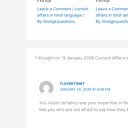
Hindi
Hindi
Leave a Comment
/
current
Leave a Commen
affairs in hindi language
/
affairs in hindi l
By
hindigkquestions
By
hindigkquesti
1 thought on “9 January 2026 Current Affairs i
TLOVERTONET
JANUARY 30, 2026 AT 6:58 PM
You could certainly see your expertise in t
like you who are not afraid to say how they 