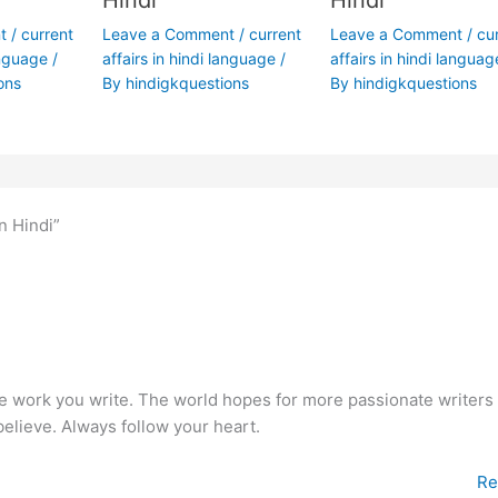
Hindi
Hindi
t
/
current
Leave a Comment
/
current
Leave a Comment
/
cu
anguage
/
affairs in hindi language
/
affairs in hindi languag
ons
By
hindigkquestions
By
hindigkquestions
n Hindi”
he work you write. The world hopes for more passionate writers
believe. Always follow your heart.
Re