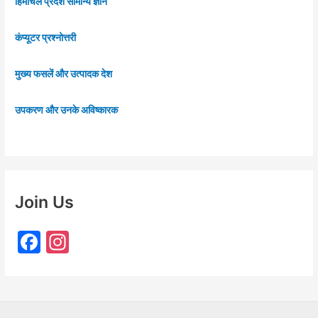
हिमाचल प्रदेश सामान्य ज्ञान
कंप्यूटर प्रश्नोत्तरी
मुख्य फसलें और उत्पादक देश
उपकरण और उनके अविष्कारक
Join Us
F
In
a
st
c
a
e
gr