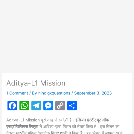
Aditya-L1 Mission
1 Comment
/ By
hindigkquestions
/
September 3, 2023
F
W
T
M
C
S
a
h
el
e
o
h
Aditya-L1 Mission पूरी तरह से स्वदेशी है।
इंडियन इंस्टीट्यूट ऑफ
c
at
e
s
p
ar
एस्ट्रोफिजिक्स बेंगलुरु
ने आदित्य-एल1 मिशन को तैयार किया है। इस मिशन का
नेतृत्व भारतीय महिला वैज्ञानिक
निगार शाजी
ने किया है। इस मिशन में लगभग 400