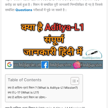
e
s
gr
s
y
e
करोड़ का खर्च हुआ है। मिशन से सम्बंधित पूरी जानकारी निम्नलिखित दी गए है जिससे
b
A
a
e
Li
सम्बंधित
Questions
परीक्षाओं में पूछे जा सकते है।
o
p
m
n
n
o
p
g
k
k
er
Table of Contents
क्या है आदित्य-एल1 मिशन ? (What is Aditya-L1 Mission?)
क्या है L-1? (What is L1?)
क्या है आदित्य-एल1 मिशन का उद्देश्य:-