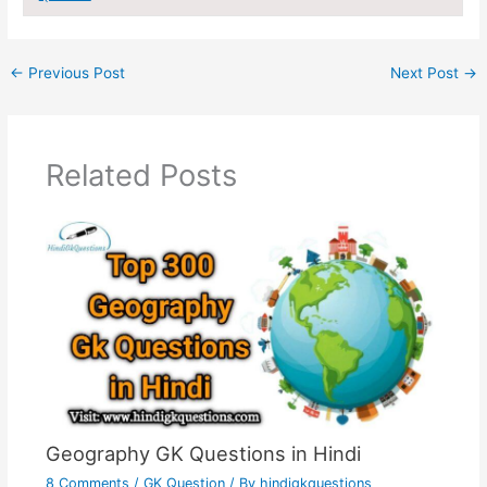
←
Previous Post
Next Post
→
Related Posts
Geography GK Questions in Hindi
8 Comments
/
GK Question
/ By
hindigkquestions