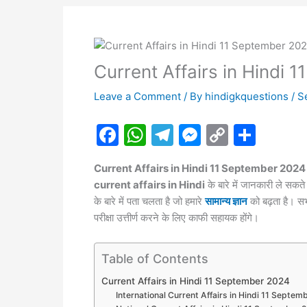
Current Affairs in Hindi
Leave a Comment
/ By
hindigkquestions
/
S
F
W
T
M
C
S
a
h
el
e
o
h
Current Affairs in Hindi 11 September 2024
c
at
e
s
p
ar
current affairs in Hindi
के बारे में जानकारी ले सकते
e
s
gr
s
y
e
के बारे में पता चलता है जो हमारे
सामान्य ज्ञान
को बढ़ता है। सभी
b
A
a
e
Li
परीक्षा उत्तीर्ण करने के लिए काफी सहायक होंगे।
o
p
m
n
n
Table of Contents
o
p
g
k
k
er
Current Affairs in Hindi 11 September 2024
International Current Affairs in Hindi 11 September 2