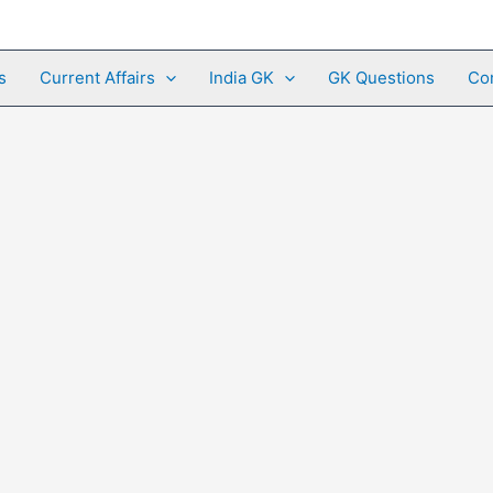
s
Current Affairs
India GK
GK Questions
Co