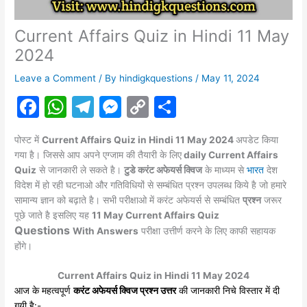
Current Affairs Quiz in Hindi 11 May
2024
Leave a Comment
/ By
hindigkquestions
/
May 11, 2024
F
W
T
M
C
S
a
h
el
e
o
h
पोस्ट में
Current Affairs Quiz in
Hindi 11
May 2024
अपडेट किया
c
at
e
s
p
ar
गया है। जिससे आप अपने एग्जाम की तैयारी के लिए
daily Current Affairs
e
s
gr
s
y
e
Quiz
से जानकारी ले सकते है।
टुडे करंट अफेयर्स क्विज
के माध्यम से
भारत
देश
विदेश में हो रही घटनाओ और गतिविधियों से सम्बंधित प्रश्न उपलब्ध किये है जो हमारे
b
A
a
e
Li
सामान्य ज्ञान को बढ़ाते है। सभी परीक्षाओ में करंट
अफेयर्स
से सम्बंधित
प्रश्न
जरूर
o
p
m
n
n
पूछे जाते है इसलिए यह
11
May
Current Affairs Quiz
Questions
o
p
g
k
With Answers
परीक्षा उत्तीर्ण करने के लिए काफी सहायक
होंगे।
k
er
Current Affairs Quiz in Hindi 11 May 2024
आज के महत्वपूर्ण
करंट अफेयर्स क्विज प्रश्न उत्तर
की जानकारी निचे विस्तार में दी
गयी है:-