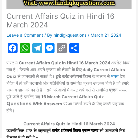
Current Affairs Quiz in Hindi 16
March 2024
Leave a Comment
/ By
hindigkquestions
/
March 21, 2024
F
W
T
M
C
S
a
h
el
e
o
h
पोस्ट में
Current Affairs Quiz in
Hindi 16
March 2024
अपडेट किया
c
at
e
s
p
ar
गया है। जिससे आप अपने एग्जाम की तैयारी के लिए
daily Current Affairs
e
s
gr
s
y
e
Quiz
से जानकारी ले सकते है।
टुडे करंट अफेयर्स क्विज
के माध्यम से
भारत
देश
विदेश में हो रही घटनाओ और गतिविधियों से सम्बंधित प्रश्न उपलब्ध किये है जो हमारे
b
A
a
e
Li
सामान्य ज्ञान को बढ़ाते है। सभी परीक्षाओ में करंट
अफेयर्स
से सम्बंधित
प्रश्न
जरूर
o
p
m
n
n
पूछे जाते है इसलिए यह
16
March
Current Affairs Quiz
Questions
o
p
g
k
With Answers
परीक्षा उत्तीर्ण करने के लिए काफी सहायक
होंगे।
k
er
Current Affairs Quiz in Hindi 16 March 2024
ऊपरलिखित आज के महत्वपूर्ण
करंट अफेयर्स क्विज प्रश्न उत्तर
की जानकारी निचे
विस्तार में दी गयी है:-