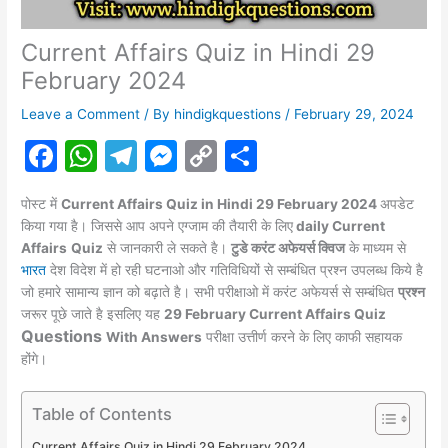
Current Affairs Quiz in Hindi 29
February 2024
Leave a Comment
/ By
hindigkquestions
/
February 29, 2024
F
W
T
M
C
S
a
h
el
e
o
h
पोस्ट में
Current Affairs Quiz in
Hindi 29
February 2024
अपडेट
c
at
e
s
p
ar
किया गया है। जिससे आप अपने एग्जाम की तैयारी के लिए
daily Current
e
s
gr
s
y
e
Affairs
Quiz
से जानकारी ले सकते है।
टुडे करंट अफेयर्स क्विज
के माध्यम से
भारत
देश विदेश में हो रही घटनाओ और गतिविधियों से सम्बंधित प्रश्न उपलब्ध किये है
b
A
a
e
Li
जो हमारे सामान्य ज्ञान को बढ़ाते है। सभी परीक्षाओ में करंट
अफेयर्स
से सम्बंधित
प्रश्न
o
p
m
n
n
जरूर पूछे जाते है इसलिए यह
29
February
Current Affairs Quiz
Questions
o
p
g
k
With Answers
परीक्षा उत्तीर्ण करने के लिए काफी सहायक
होंगे।
k
er
Table of Contents
Current Affairs Quiz in Hindi 29 February 2024