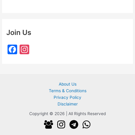
Join Us
F
In
a
st
c
a
e
gr
About Us
b
a
Terms & Conditions
o
m
Privacy Policy
o
Disclaimer
k
Copyright © 2026 | All Rights Reserved