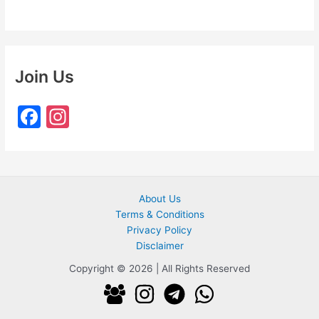
Join Us
F
In
a
st
c
a
e
gr
About Us
b
a
Terms & Conditions
o
m
Privacy Policy
o
Disclaimer
k
Copyright © 2026 | All Rights Reserved