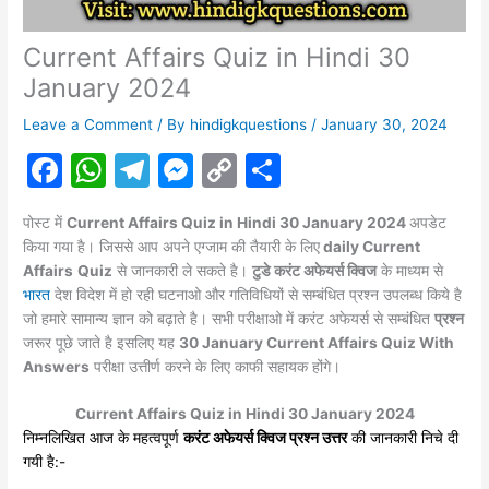
Current Affairs Quiz in Hindi 30
January 2024
Leave a Comment
/ By
hindigkquestions
/
January 30, 2024
F
W
T
M
C
S
a
h
el
e
o
h
पोस्ट में
Current Affairs Quiz in
Hindi 30
January 2024
अपडेट
c
at
e
s
p
ar
किया गया है। जिससे आप अपने एग्जाम की तैयारी के लिए
daily Current
e
s
gr
s
y
e
Affairs
Quiz
से जानकारी ले सकते है।
टुडे करंट अफेयर्स क्विज
के माध्यम से
भारत
देश विदेश में हो रही घटनाओ और गतिविधियों से सम्बंधित प्रश्न उपलब्ध किये है
b
A
a
e
Li
जो हमारे सामान्य ज्ञान को बढ़ाते है। सभी परीक्षाओ में करंट
अफेयर्स
से सम्बंधित
प्रश्न
o
p
m
n
n
जरूर पूछे जाते है इसलिए यह
30 January
Current Affairs Quiz With
Answers
o
परीक्षा उत्तीर्ण करने के लिए काफी सहायक होंगे।
p
g
k
k
er
Current Affairs Quiz in Hindi 30 January 2024
निम्नलिखित आज के महत्वपूर्ण
करंट अफेयर्स क्विज प्रश्न उत्तर
की जानकारी निचे दी
गयी है:-