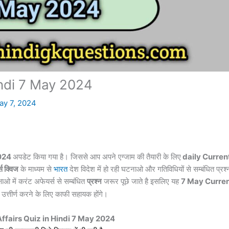
indi 7 May 2024
ay 7, 2024
024
अपडेट किया गया है। जिससे आप अपने एग्जाम की तैयारी के लिए
daily Curren
स क्विज
के माध्यम से
भारत
देश विदेश में हो रही घटनाओ और गतिविधियों से सम्बंधित प्रश्
्षाओ में करंट
अफेयर्स
से सम्बंधित
प्रश्न
जरूर पूछे जाते है इसलिए यह
7
May
Curre
ा उत्तीर्ण करने के लिए काफी सहायक होंगे।
ffairs Quiz in Hindi 7 May 2024