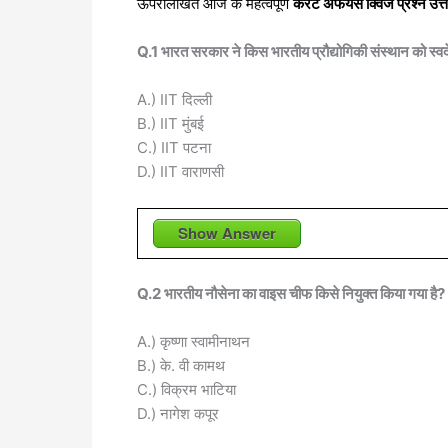
o
p
g
k
ऊपरलिखित आज के महत्वपूर्ण
करंट अफेयर्स क्विज प्रश्न उत्
k
er
Q.1 भारत सरकार ने किस भारतीय प्रौद्योगिकी संस्थान को स्वदेश
A.) IIT दिल्ली
B.) IIT मुंबई
C.) IIT पटना
D.) IIT वाराणसी
Show Answer
Q.2 भारतीय नौसेना का वाइस चीफ किसे नियुक्त किया गया है?
A.) कृष्णा स्वामीनाथन
B.) के. वी कामथ
C.) विक्रम भाटिया
D.) नागेश कपूर