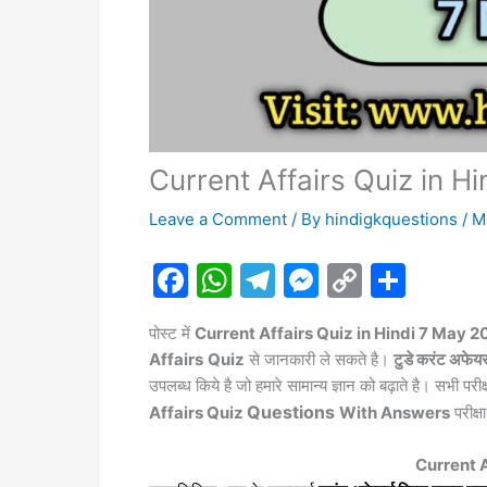
Current Affairs Quiz in H
Leave a Comment
/ By
hindigkquestions
/
M
F
W
T
M
C
S
a
h
el
e
o
h
पोस्ट में
Current Affairs Quiz in
Hindi 7
May 2
c
at
e
s
p
ar
Affairs
Quiz
से जानकारी ले सकते है।
टुडे करंट अफेयर्
e
s
gr
s
y
e
उपलब्ध किये है जो हमारे सामान्य ज्ञान को बढ़ाते है। सभी परीक
b
A
a
e
Li
Questions
Affairs Quiz
With Answers
परीक्ष
o
p
m
n
n
Current A