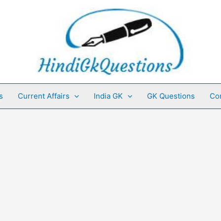
s
Current Affairs
India GK
GK Questions
Co