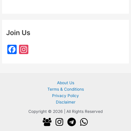
Join Us
F
In
a
st
c
a
e
gr
About Us
b
a
Terms & Conditions
o
m
Privacy Policy
o
Disclaimer
k
Copyright © 2026 | All Rights Reserved