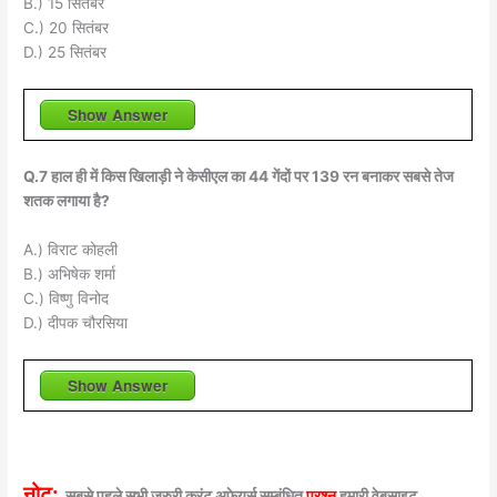
B.) 15 सितंबर
C.) 20 सितंबर
D.) 25 सितंबर
Show Answer
Q.7 हाल ही में किस खिलाड़ी ने केसीएल का 44 गेंदों पर 139 रन बनाकर सबसे तेज
शतक लगाया है?
A.) विराट कोहली
B.) अभिषेक शर्मा
C.) विष्णु विनोद
D.) दीपक चौरसिया
Show Answer
नोट:
सबसे पहले सभी जरुरी करंट अफेयर्स सम्बंधित
प्रश्न
हमारी वेबसाइट