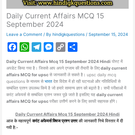
Daily Current Affairs MCQ 15
September 2024
Leave a Comment
/ By
hindigkquestions
/
September 15, 2024
F
W
T
M
C
S
a
h
el
e
o
h
Daily Current Affairs Mcq 15 September 2024 Hindi
पोस्ट में
c
at
e
s
p
ar
अपडेट किया गया है। जिससे आप अपने एग्जाम की तैयारी के लिए
daily current
e
s
gr
s
y
e
affairs MCQ for upsc
से जानकारी ले सकते है। upsc daily mcq
questions के माध्यम से
भारत
देश विदेश में हो रही घटनाओ और गतिविधियों से
b
A
a
e
Li
सम्बंधित प्रश्न उपलब्ध किये है जो हमारे सामान्य ज्ञान को बढ़ाते है। सभी परीक्षाओ में
o
p
m
n
n
करंट
अफेयर्स
से सम्बंधित प्रश्न जरूर पूछे जाते है इसलिए यह
daily current
affairs MCQ for upsc
o
p
परीक्षा उत्तीर्ण करने के लिए काफी सहायक होंगे।
g
k
k
er
Daily Current Affairs Mcq 15 September 2024 Hindi
आज के महत्वपूर्ण
करंट अफेयर्स क्विज प्रश्न उत्तर
की जानकारी निचे विस्तार में दी
गयी है:-