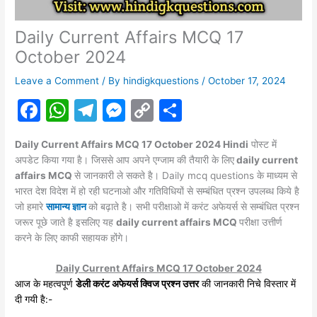
Daily Current Affairs MCQ 17
October 2024
Leave a Comment
/ By
hindigkquestions
/
October 17, 2024
F
W
T
M
C
S
a
h
el
e
o
h
Daily Current Affairs MCQ 17 October 2024 Hindi
पोस्ट में
c
at
e
s
p
ar
अपडेट किया गया है। जिससे आप अपने एग्जाम की तैयारी के लिए
daily current
e
s
gr
s
y
e
affairs MCQ
से जानकारी ले सकते है। Daily mcq questions के माध्यम से
भारत देश विदेश में हो रही घटनाओ और गतिविधियों से सम्बंधित प्रश्न उपलब्ध किये है
b
A
a
e
Li
जो हमारे
सामान्य ज्ञान
को बढ़ाते है। सभी परीक्षाओ में करंट
अफेयर्स
से सम्बंधित प्रश्न
o
p
m
n
n
जरूर पूछे जाते है इसलिए यह
daily current affairs MCQ
परीक्षा उत्तीर्ण
करने के लिए काफी सहायक होंगे।
o
p
g
k
k
er
Daily Current Affairs MCQ 17 October 2024
आज के महत्वपूर्ण
डेली करंट अफेयर्स क्विज प्रश्न उत्तर
की जानकारी निचे विस्तार में
दी गयी है:-