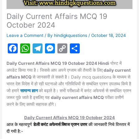
Daily Current Affairs MCQ 19
October 2024
Leave a Comment
/ By
hindigkquestions
/
October 18, 2024
F
W
T
M
C
S
a
h
el
e
o
h
Daily Current Affairs MCQ 19 October 2024 Hindi
पोस्ट में
c
at
e
s
p
ar
अपडेट किया गया है। जिससे आप अपने एग्जाम की तैयारी के लिए
daily current
e
s
gr
s
y
e
affairs MCQ
से जानकारी ले सकते है। Daily mcq questions के माध्यम से
भारत देश विदेश में हो रही घटनाओ और गतिविधियों से सम्बंधित प्रश्न उपलब्ध किये है
b
A
a
e
Li
जो हमारे
सामान्य ज्ञान
को बढ़ाते है। सभी परीक्षाओ में करंट
अफेयर्स
से सम्बंधित प्रश्न
o
p
m
n
n
जरूर पूछे जाते है इसलिए यह
daily current affairs MCQ
परीक्षा उत्तीर्ण
करने के लिए काफी सहायक होंगे।
o
p
g
k
k
er
Daily Current Affairs MCQ 19 October 2024
आज के महत्वपूर्ण
डेली करंट अफेयर्स क्विज प्रश्न उत्तर
की जानकारी निचे विस्तार में
दी गयी है:-