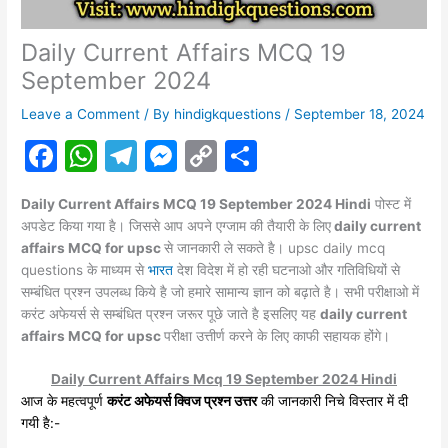
Daily Current Affairs MCQ 19
September 2024
Leave a Comment
/ By
hindigkquestions
/
September 18, 2024
F
W
T
M
C
S
a
h
el
e
o
h
Daily Current Affairs MCQ 19 September 2024 Hindi
पोस्ट में
c
at
e
s
p
ar
अपडेट किया गया है। जिससे आप अपने एग्जाम की तैयारी के लिए
daily current
e
s
gr
s
y
e
affairs MCQ for upsc
से जानकारी ले सकते है। upsc daily mcq
questions के माध्यम से
भारत
देश विदेश में हो रही घटनाओ और गतिविधियों से
b
A
a
e
Li
सम्बंधित प्रश्न उपलब्ध किये है जो हमारे सामान्य ज्ञान को बढ़ाते है। सभी परीक्षाओ में
o
p
m
n
n
करंट
अफेयर्स
से सम्बंधित प्रश्न जरूर पूछे जाते है इसलिए यह
daily current
affairs MCQ for upsc
o
p
परीक्षा उत्तीर्ण करने के लिए काफी सहायक होंगे।
g
k
k
er
Daily Current Affairs Mcq 19 September 2024 Hindi
आज के महत्वपूर्ण
करंट अफेयर्स क्विज प्रश्न उत्तर
की जानकारी निचे विस्तार में दी
गयी है:-