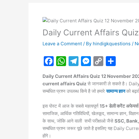
Daily Current Affairs Qu
Leave a Comment
/ By
hindigkquestions
/
N
F
W
T
M
C
S
a
h
el
e
o
h
Daily Current Affairs Quiz 12 November 2
c
at
e
s
p
ar
current affairs Quiz
से जानकारी ले सकते है। Dail
e
s
gr
s
y
e
सम्बंधित प्रश्न उपलब्ध किये है जो हमारे
सामान्य ज्ञान
को बढ़ात
b
A
a
e
Li
इस पोस्ट में आज के सबसे महत्वपूर्ण
15+ डेली करेंट अफेयर्स
o
p
m
n
n
सामाजिक, आर्थिक गतिविधियों, खेलकूद, सामान्य ज्ञान, विज
o
p
g
k
के साथ, जोकि आने वाली सभी परीक्षाओ जैसे
SSC, Bank, 
k
er
सम्बंधित प्रश्न जरूर पूछे जाते है इसलिए यह Daily Cu
होंगे।