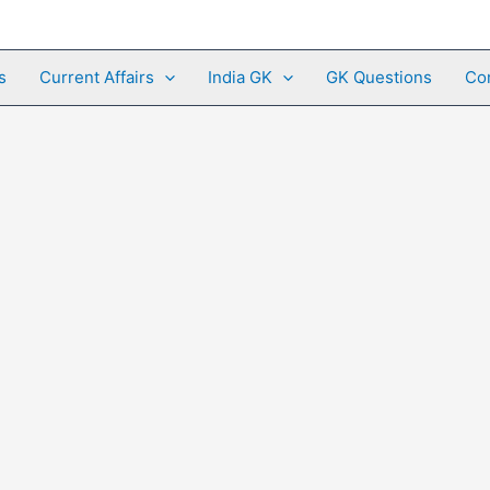
s
Current Affairs
India GK
GK Questions
Co