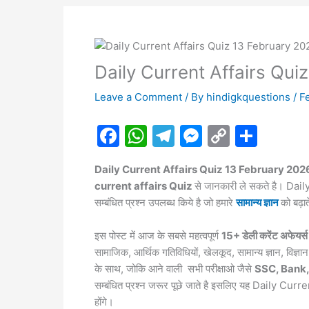
Daily Current Affairs Qui
Leave a Comment
/ By
hindigkquestions
/
F
F
W
T
M
C
S
a
h
el
e
o
h
Daily Current Affairs Quiz 13 February 20
c
at
e
s
p
ar
current affairs Quiz
से जानकारी ले सकते है। Dail
e
s
gr
s
y
e
सम्बंधित प्रश्न उपलब्ध किये है जो हमारे
सामान्य ज्ञान
को बढ़ात
b
A
a
e
Li
इस पोस्ट में आज के सबसे महत्वपूर्ण
15+ डेली करेंट अफेयर्स
o
p
m
n
n
सामाजिक, आर्थिक गतिविधियों, खेलकूद, सामान्य ज्ञान, विज
o
p
g
k
के साथ, जोकि आने वाली सभी परीक्षाओ जैसे
SSC, Bank, 
k
er
सम्बंधित प्रश्न जरूर पूछे जाते है इसलिए यह Daily Cur
होंगे।