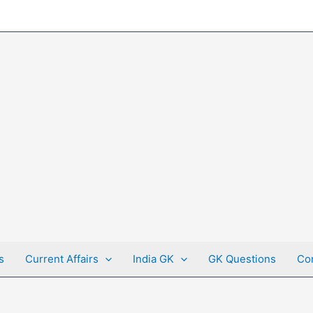
s
Current Affairs
India GK
GK Questions
Co