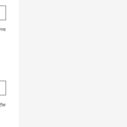
k
 गया
सटीक