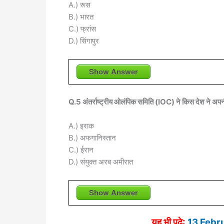
A.) रूस
B.) भारत
C.) फ्रांस
D.) सिंगापुर
Show Answer
Q.5 अंतर्राष्ट्रीय ओलंपिक समिति (IOC) ने किस देश ने अपनी
A.) इराक
B.) अफगानिस्तान
C.) ईरान
D.) संयुक्त अरब अमीरात
Show Answer
यह भी पढ़े:
13 Febr