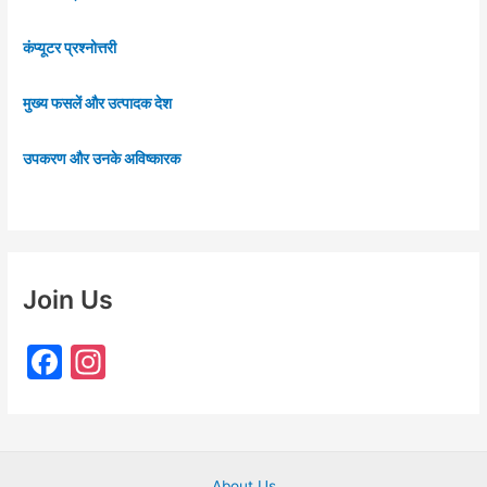
कंप्यूटर प्रश्नोत्तरी
मुख्य फसलें और उत्पादक देश
उपकरण और उनके अविष्कारक
Join Us
F
In
a
st
c
a
e
gr
About Us