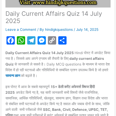
Daily Current Affairs Quiz 14 July
2025
Leave a Comment
/ By
hindigkquestions
/
July 14, 2025
F
W
T
M
C
S
a
h
el
e
o
h
Daily Current Affairs Quiz 14 July 2025
Hindi पोस्ट में अपडेट किया
c
at
e
s
p
ar
गया है। जिससे आप अपने एग्जाम की तैयारी के लिए
daily current affairs
e
s
gr
s
y
e
Quiz
से जानकारी ले सकते है। Daily MCQ questions के माध्यम से भारत देश
विदेश में हो रही घटनाओ और गतिविधियों से सम्बंधित प्रश्न उपलब्ध किये है जो हमारे
b
A
a
e
Li
सामान्य ज्ञान
को बढ़ाते है।
o
p
m
n
n
इस पोस्ट में आज के सबसे महत्वपूर्ण
15+ डेली करेंट अफेयर्स
क्विज हिंदी
o
p
g
k
2025
अपडेट किये गए है, यह सारी जानकारी सभी विषयों जैसे राजनितिक,
k
er
सामाजिक, आर्थिक गतिविधियों, खेलकूद, सामान्य ज्ञान, विज्ञान तथा विदेश और भारत
से संबधित सभी घटनाओं से अपडेट किये गए है सवाल और जबाब दोनों के साथ, जोकि
आने वाली सभी परीक्षाओ जैसे
SSC, Bank, Civil, Defence, UPSC, TET,
पुलिस
तथा अन्य सभी परीक्षाओ में करंट
अफेयर्स
से सम्बंधित प्रश्न जरूर पूछे जाते है