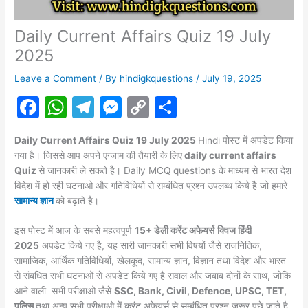
Daily Current Affairs Quiz 19 July
2025
Leave a Comment
/ By
hindigkquestions
/
July 19, 2025
F
W
T
M
C
S
a
h
el
e
o
h
Daily Current Affairs Quiz 19 July 2025
Hindi पोस्ट में अपडेट किया
c
at
e
s
p
ar
गया है। जिससे आप अपने एग्जाम की तैयारी के लिए
daily current affairs
e
s
gr
s
y
e
Quiz
से जानकारी ले सकते है। Daily MCQ questions के माध्यम से भारत देश
विदेश में हो रही घटनाओ और गतिविधियों से सम्बंधित प्रश्न उपलब्ध किये है जो हमारे
b
A
a
e
Li
सामान्य ज्ञान
को बढ़ाते है।
o
p
m
n
n
इस पोस्ट में आज के सबसे महत्वपूर्ण
15+ डेली करेंट अफेयर्स
क्विज हिंदी
o
p
g
k
2025
अपडेट किये गए है, यह सारी जानकारी सभी विषयों जैसे राजनितिक,
k
er
सामाजिक, आर्थिक गतिविधियों, खेलकूद, सामान्य ज्ञान, विज्ञान तथा विदेश और भारत
से संबधित सभी घटनाओं से अपडेट किये गए है सवाल और जबाब दोनों के साथ, जोकि
आने वाली सभी परीक्षाओ जैसे
SSC, Bank, Civil, Defence, UPSC, TET,
पुलिस
तथा अन्य सभी परीक्षाओ में करंट
अफेयर्स
से सम्बंधित प्रश्न जरूर पूछे जाते है