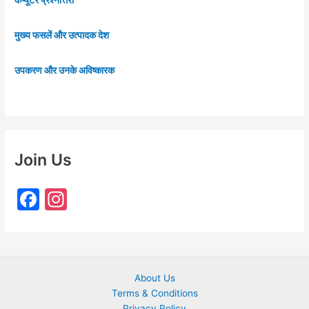
कंप्यूटर प्रश्नोत्तरी
मुख्य फसलें और उत्पादक देश
उपकरण और उनके अविष्कारक
Join Us
F
In
a
st
c
a
e
gr
About Us
b
a
Terms & Conditions
Privacy Policy