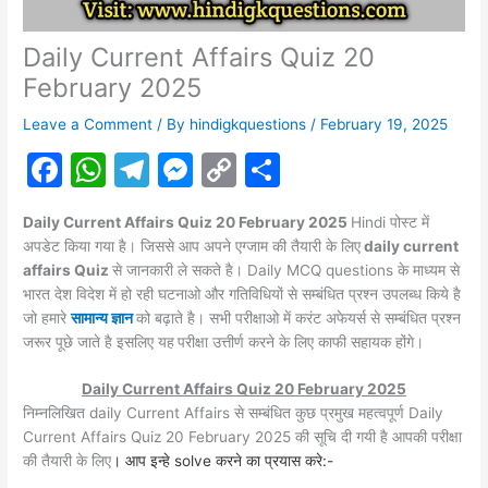
Daily Current Affairs Quiz 20
February 2025
Leave a Comment
/ By
hindigkquestions
/
February 19, 2025
F
W
T
M
C
S
a
h
el
e
o
h
Daily Current Affairs Quiz 20 February 2025
Hindi पोस्ट में
c
at
e
s
p
ar
अपडेट किया गया है। जिससे आप अपने एग्जाम की तैयारी के लिए
daily current
e
s
gr
s
y
e
affairs Quiz
से जानकारी ले सकते है। Daily MCQ questions के माध्यम से
भारत देश विदेश में हो रही घटनाओ और गतिविधियों से सम्बंधित प्रश्न उपलब्ध किये है
b
A
a
e
Li
जो हमारे
सामान्य ज्ञान
को बढ़ाते है। सभी परीक्षाओ में करंट
अफेयर्स
से सम्बंधित प्रश्न
o
p
m
n
n
जरूर पूछे जाते है इसलिए यह
परीक्षा उत्तीर्ण करने के लिए काफी सहायक होंगे।
o
p
g
k
Daily Current Affairs Quiz 20 February 2025
k
er
निम्नलिखित daily Current Affairs से सम्बंधित कुछ प्रमुख महत्वपूर्ण Daily
Current Affairs Quiz 20 February 2025 की सूचि दी गयी है आपकी परीक्षा
की तैयारी के लिए
। आप इन्हे solve करने का प्रयास करे:-