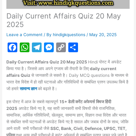
Daily Current Affairs Quiz 20 May
2025
Leave a Comment
/ By
hindigkquestions
/
May 20, 2025
F
W
T
M
C
S
a
h
el
e
o
h
Daily Current Affairs Quiz 20 May 2025
Hindi पोस्ट में अपडेट
c
at
e
s
p
ar
किया गया है। जिससे आप अपने एग्जाम की तैयारी के लिए
daily current
e
s
gr
s
y
e
affairs Quiz
से जानकारी ले सकते है। Daily MCQ questions के माध्यम से
भारत देश विदेश में हो रही घटनाओ और गतिविधियों से सम्बंधित प्रश्न उपलब्ध किये है
b
A
a
e
Li
जो हमारे
सामान्य ज्ञान
को बढ़ाते है।
o
p
m
n
n
इस पोस्ट में आज के सबसे महत्वपूर्ण
15+ डेली करेंट अफेयर्स
क्विज हिंदी
o
p
g
k
2025
अपडेट किये गए है, यह सारी जानकारी सभी विषयों जैसे राजनितिक,
k
er
सामाजिक, आर्थिक गतिविधियों, खेलकूद, सामान्य ज्ञान, विज्ञान तथा विदेश और भारत
से संबधित सभी घटनाओं से अपडेट किये गए है सवाल और जबाब दोनों के साथ, जोकि
आने वाली सभी परीक्षाओ जैसे
SSC, Bank, Civil, Defence, UPSC, TET,
पुलिस
तथा अन्य सभी परीक्षाओ में करंट
अफेयर्स
से सम्बंधित प्रश्न जरूर पूछे जाते है