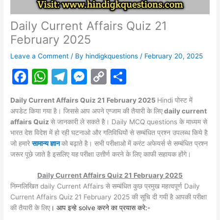
Daily Current Affairs Quiz 21
February 2025
Leave a Comment
/ By
hindigkquestions
/
February 20, 2025
F
W
T
M
C
S
a
h
el
e
o
h
Daily Current Affairs Quiz 21 February 2025
Hindi पोस्ट में
c
at
e
s
p
ar
अपडेट किया गया है। जिससे आप अपने एग्जाम की तैयारी के लिए
daily current
e
s
gr
s
y
e
affairs Quiz
से जानकारी ले सकते है। Daily MCQ questions के माध्यम से
भारत देश विदेश में हो रही घटनाओ और गतिविधियों से सम्बंधित प्रश्न उपलब्ध किये है
b
A
a
e
Li
जो हमारे
सामान्य ज्ञान
को बढ़ाते है। सभी परीक्षाओ में करंट
अफेयर्स
से सम्बंधित प्रश्न
o
p
m
n
n
जरूर पूछे जाते है इसलिए यह
परीक्षा उत्तीर्ण करने के लिए काफी सहायक होंगे।
o
p
g
k
Daily Current Affairs Quiz 21 February 2025
k
er
निम्नलिखित daily Current Affairs से सम्बंधित कुछ प्रमुख महत्वपूर्ण Daily
Current Affairs Quiz 21 February 2025 की सूचि दी गयी है आपकी परीक्षा
की तैयारी के लिए
। आप इन्हे solve करने का प्रयास करे:-