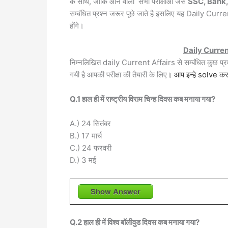
o
p
g
k
के साथ, जोकि आने वाली सभी परीक्षाओ जैसे
SSC, Bank, 
k
er
सम्बंधित प्रश्न जरूर पूछे जाते है इसलिए यह Daily Cu
होंगे।
Daily Curre
निम्नलिखित daily Current Affairs से सम्बंधित कुछ 
गयी है आपकी परीक्षा की तैयारी के लिए
। आप इन्हे solve करन
Q.1 हाल ही में राष्ट्रीय विराम चिन्ह दिवस कब मनाया गया?
A.) 24 सितंबर
B.) 17 मार्च
C.) 24 फरवरी
D.) 3 मई
Show Answer
Q.2 हाल ही में विश्व बॉलीवुड दिवस कब मनाया गया?