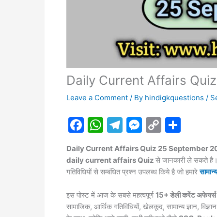
Daily Current Affairs Qu
Leave a Comment
/ By
hindigkquestions
/
S
F
W
T
M
C
S
a
h
el
e
o
h
Daily Current Affairs Quiz 25 September 
c
at
e
s
p
ar
daily current affairs Quiz
से जानकारी ले सकते ह
e
s
gr
s
y
e
गतिविधियों से सम्बंधित प्रश्न उपलब्ध किये है जो हमारे
सामान्य
b
A
a
e
Li
इस पोस्ट में आज के सबसे महत्वपूर्ण
15+ डेली करेंट अफेयर्स
o
p
m
n
n
सामाजिक, आर्थिक गतिविधियों, खेलकूद, सामान्य ज्ञान, विज