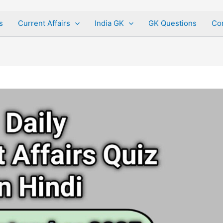
s
Current Affairs
India GK
GK Questions
Co