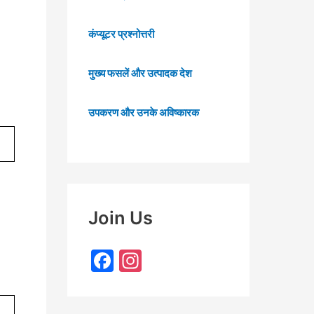
कंप्यूटर प्रश्नोत्तरी
मुख्य फसलें और उत्पादक देश
उपकरण और उनके अविष्कारक
Join Us
F
In
a
st
c
a