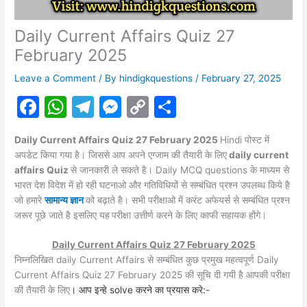
Daily Current Affairs Quiz 27
February 2025
Leave a Comment
/ By
hindigkquestions
/
February 27, 2025
F
W
T
M
C
S
a
h
el
e
o
h
Daily Current Affairs Quiz 27 February 2025
Hindi पोस्ट में
c
at
e
s
p
ar
अपडेट किया गया है। जिससे आप अपने एग्जाम की तैयारी के लिए
daily current
e
s
gr
s
y
e
affairs Quiz
से जानकारी ले सकते है। Daily MCQ questions के माध्यम से
भारत देश विदेश में हो रही घटनाओ और गतिविधियों से सम्बंधित प्रश्न उपलब्ध किये है
b
A
a
e
Li
जो हमारे
सामान्य ज्ञान
को बढ़ाते है। सभी परीक्षाओ में करंट
अफेयर्स
से सम्बंधित प्रश्न
o
p
m
n
n
जरूर पूछे जाते है इसलिए यह
परीक्षा उत्तीर्ण करने के लिए काफी सहायक होंगे।
o
p
g
k
Daily Current Affairs Quiz 27 February 2025
k
er
निम्नलिखित daily Current Affairs से सम्बंधित कुछ प्रमुख महत्वपूर्ण Daily
Current Affairs Quiz 27 February 2025 की सूचि दी गयी है आपकी परीक्षा
की तैयारी के लिए
। आप इन्हे solve करने का प्रयास करे:-