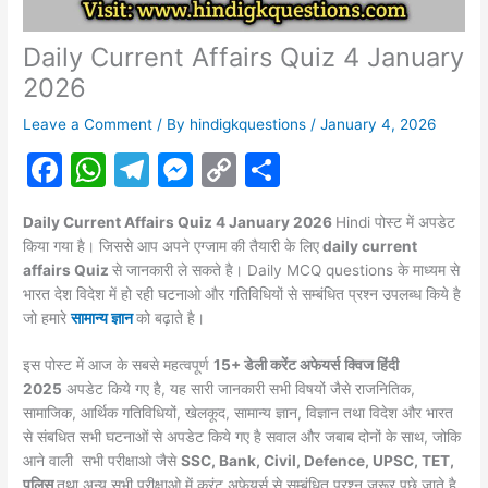
Daily Current Affairs Quiz 4 January
2026
Leave a Comment
/ By
hindigkquestions
/
January 4, 2026
F
W
T
M
C
S
a
h
el
e
o
h
Daily Current Affairs Quiz 4 January 2026
Hindi पोस्ट में अपडेट
c
at
e
s
p
ar
किया गया है। जिससे आप अपने एग्जाम की तैयारी के लिए
daily current
e
s
gr
s
y
e
affairs Quiz
से जानकारी ले सकते है। Daily MCQ questions के माध्यम से
भारत देश विदेश में हो रही घटनाओ और गतिविधियों से सम्बंधित प्रश्न उपलब्ध किये है
b
A
a
e
Li
जो हमारे
सामान्य ज्ञान
को बढ़ाते है।
o
p
m
n
n
इस पोस्ट में आज के सबसे महत्वपूर्ण
15+ डेली करेंट अफेयर्स
क्विज हिंदी
o
p
g
k
2025
अपडेट किये गए है, यह सारी जानकारी सभी विषयों जैसे राजनितिक,
k
er
सामाजिक, आर्थिक गतिविधियों, खेलकूद, सामान्य ज्ञान, विज्ञान तथा विदेश और भारत
से संबधित सभी घटनाओं से अपडेट किये गए है सवाल और जबाब दोनों के साथ, जोकि
आने वाली सभी परीक्षाओ जैसे
SSC, Bank, Civil, Defence, UPSC, TET,
पुलिस
तथा अन्य सभी परीक्षाओ में करंट
अफेयर्स
से सम्बंधित प्रश्न जरूर पूछे जाते है