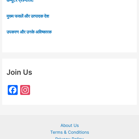
कंप्यूटर प्रश्नोत्तरी
मुख्य फसलें और उत्पादक देश
उपकरण और उनके अविष्कारक
Join Us
F
In
a
st
c
a
e
gr
About Us
b
a
Terms & Conditions