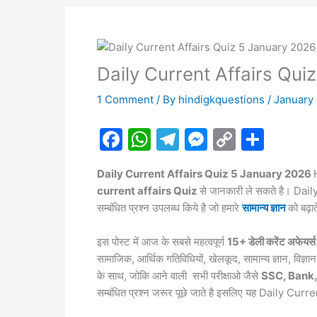
Daily Current Affairs Qui
1 Comment
/ By
hindigkquestions
/
January 
F
W
T
M
C
S
a
h
el
e
o
h
Daily Current Affairs Quiz 5 January 2026
c
at
e
s
p
ar
current affairs Quiz
से जानकारी ले सकते है। Dail
e
s
gr
s
y
e
सम्बंधित प्रश्न उपलब्ध किये है जो हमारे
सामान्य ज्ञान
को बढ़ात
b
A
a
e
Li
इस पोस्ट में आज के सबसे महत्वपूर्ण
15+ डेली करेंट अफेयर्स
o
p
m
n
n
सामाजिक, आर्थिक गतिविधियों, खेलकूद, सामान्य ज्ञान, विज
o
p
g
k
के साथ, जोकि आने वाली सभी परीक्षाओ जैसे
SSC, Bank, 
k
er
सम्बंधित प्रश्न जरूर पूछे जाते है इसलिए यह Daily Curr