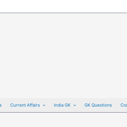
s
Current Affairs
India GK
GK Questions
Co