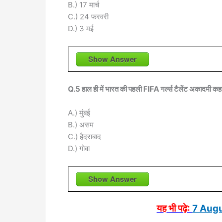
B.) 17 मार्च
C.) 24 फरवरी
D.) 3 मई
Show Answer
Q.5 हाल ही में भारत की पहली FIFA गर्ल्स टैलेंट अकादमी कहा 
A.) मुंबई
B.) असम
C.) हैदराबाद
D.) गोवा
Show Answer
यह भी पढ़े:
7 Augu