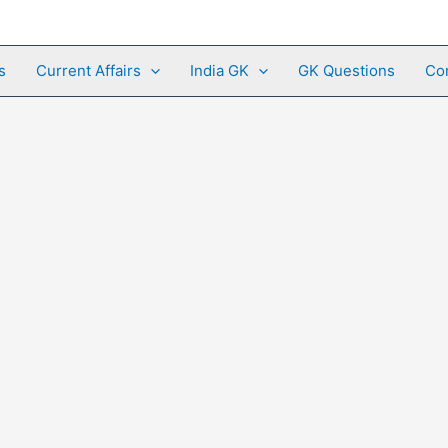
s
Current Affairs
India GK
GK Questions
Co