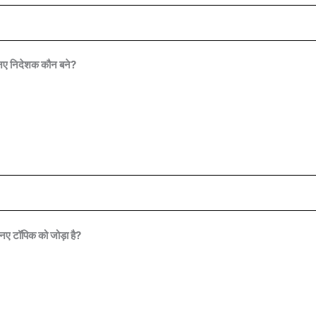
े नए निदेशक कौन बने?
 नए टॉपिक को जोड़ा है?