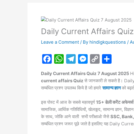
Daily Current Affairs Qui
Leave a Comment
/ By
hindigkquestions
/
A
F
W
T
M
C
S
a
h
el
e
o
h
Daily Current Affairs Quiz 7 August 2025
Hi
c
at
e
s
p
ar
current affairs Quiz
से जानकारी ले सकते है। Dail
e
s
gr
s
y
e
सम्बंधित प्रश्न उपलब्ध किये है जो हमारे
सामान्य ज्ञान
को बढ़ात
b
A
a
e
Li
इस पोस्ट में आज के सबसे महत्वपूर्ण
15+ डेली करेंट अफेयर्स
o
p
m
n
n
सामाजिक, आर्थिक गतिविधियों, खेलकूद, सामान्य ज्ञान, विज
o
p
g
k
के साथ, जोकि आने वाली सभी परीक्षाओ जैसे
SSC, Bank, 
k
er
सम्बंधित प्रश्न जरूर पूछे जाते है इसलिए यह Daily Curr