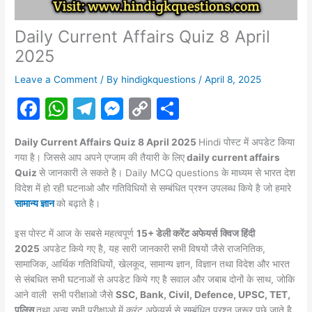
Daily Current Affairs Quiz 8 April
2025
Leave a Comment
/ By
hindigkquestions
/
April 8, 2025
F
W
T
M
C
S
a
h
el
e
o
h
Daily Current Affairs Quiz 8 April 2025
Hindi पोस्ट में अपडेट किया
c
at
e
s
p
ar
गया है। जिससे आप अपने एग्जाम की तैयारी के लिए
daily current affairs
e
s
gr
s
y
e
Quiz
से जानकारी ले सकते है। Daily MCQ questions के माध्यम से भारत देश
विदेश में हो रही घटनाओ और गतिविधियों से सम्बंधित प्रश्न उपलब्ध किये है जो हमारे
b
A
a
e
Li
सामान्य ज्ञान
को बढ़ाते है।
o
p
m
n
n
इस पोस्ट में आज के सबसे महत्वपूर्ण
15+ डेली करेंट अफेयर्स
क्विज हिंदी
o
p
g
k
2025
अपडेट किये गए है, यह सारी जानकारी सभी विषयों जैसे राजनितिक,
k
er
सामाजिक, आर्थिक गतिविधियों, खेलकूद, सामान्य ज्ञान, विज्ञान तथा विदेश और भारत
से संबधित सभी घटनाओं से अपडेट किये गए है सवाल और जबाब दोनों के साथ, जोकि
आने वाली सभी परीक्षाओ जैसे
SSC, Bank, Civil, Defence, UPSC, TET,
पुलिस
तथा अन्य सभी परीक्षाओ में करंट
अफेयर्स
से सम्बंधित प्रश्न जरूर पूछे जाते है