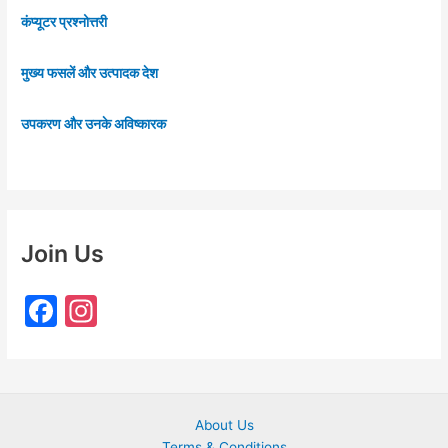
कंप्यूटर प्रश्नोत्तरी
मुख्य फसलें और उत्पादक देश
उपकरण और उनके अविष्कारक
Join Us
F
In
a
st
c
a
e
gr
About Us
b
a
Terms & Conditions