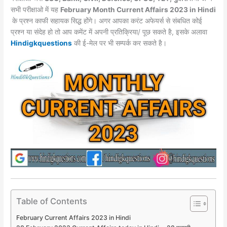
e
s
gr
s
y
e
सभी परीक्षाओ में यह
February Month
Current Affairs 2023 in Hindi
b
A
a
e
Li
के प्रश्न काफी सहायक सिद्ध होंगे। अगर आपका करंट अफेयर्स से संबधित कोई
o
p
m
n
n
प्रश्न या संदेह हो तो आप कमेंट में अपनी प्रतिक्रिया/ पूछ सकते है, इसके अलावा
Hindigkquestions
o
p
की ई-मेल पर भी सम्पर्क कर सकते है।
g
k
k
er
Table of Contents
February Current Affairs 2023 in Hindi