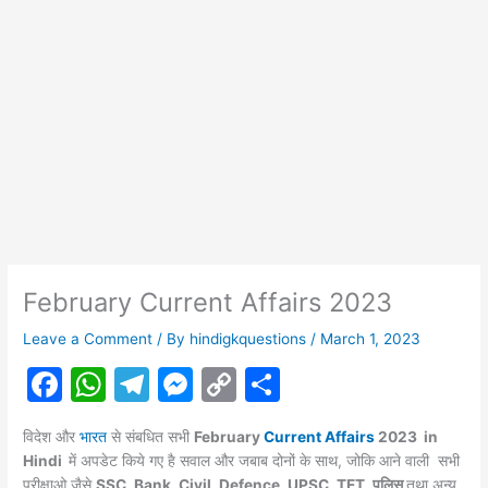
February Current Affairs 2023
Leave a Comment
/ By
hindigkquestions
/
March 1, 2023
F
W
T
M
C
S
a
h
el
e
o
h
विदेश और
भारत
से संबधित सभी
February
Current Affairs
2023 in
c
at
e
s
p
ar
Hindi
में अपडेट किये गए है सवाल और जबाब दोनों के साथ, जोकि आने वाली सभी
परीक्षाओ जैसे
SSC, Bank, Civil, Defence, UPSC, TET, पुलिस
तथा अन्य